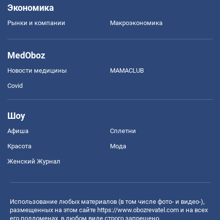
Экономика
Рынки и компании
Mакроэкономика
MedOboz
Новости медицины
MAMACLUB
Covid
Шоу
Афиша
Сплетни
Красота
Мода
Женский Журнал
Использование любых материалов (в том числе фото- и видео-),
размещенных на этом сайте
https://www.obozrevatel.com
и на всех
его поддоменах, в любом виде строго запрещено.