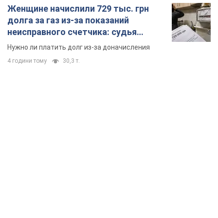
Женщине начислили 729 тыс. грн
долга за газ из-за показаний
неисправного счетчика: судья
вынес неожиданное решение
Нужно ли платить долг из-за доначисления
4 години тому
30,3 т.