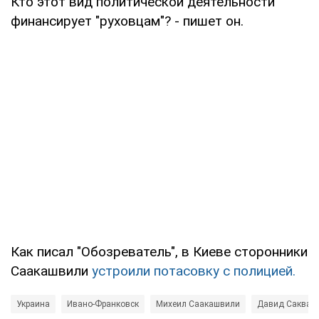
Кто этот вид политической деятельности
финансирует "руховцам"? - пишет он.
Как писал "Обозреватель", в Киеве сторонники
Саакашвили
устроили потасовку с полицией.
Украина
Ивано-Франковск
Михеил Саакашвили
Давид Саквар