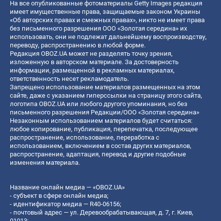
На все опубликованные фотоматериалы Getty Images редакция
имеет имущественные права, защищаемые законом Украины
«Об авторских правах и смежных правах», никто не имеет права
без письменного разрешения ООО «Золотая середина» их
использовать, они не подлежат дальнейшему воспроизводству,
переводу, распространению в любой форме.
Редакция OBOZ.UA может не разделять точку зрения,
изложенную в авторском материале. За достоверность
информации, размещенной в рекламных материалах,
ответственность несет рекламодатель.
Запрещено использование материалов размещенных на этом
сайте, даже с указанием гиперссылки на страницу этого сайта,
логотипа OBOZ.UA или любого другого упоминания, но без
письменного разрешения Редакции/ООО «Золотая середина»
Незаконным использованием материалов будет считаться:
любое копирование, публикация, перепечатка, последующее
распространение, использование, переработка с
использованием, включением в состав других материалов,
распространение, адаптация, перевод и другие подобные
изменения материала.
Название онлайн медиа — «OBOZ.UA»
- субъект в сфере онлайн медиа;
- идентификатор медиа — R40-06156;
- почтовый адрес — ул. Деревообрабатывающая, д. 7, г. Киев,
01013;