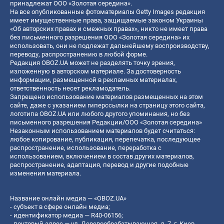
принадлежат ООО «Золотая середина».
На все опубликованные фотоматериалы Getty Images редакция
имеет имущественные права, защищаемые законом Украины
«Об авторских правах и смежных правах», никто не имеет права
без письменного разрешения ООО «Золотая середина» их
использовать, они не подлежат дальнейшему воспроизводству,
переводу, распространению в любой форме.
Редакция OBOZ.UA может не разделять точку зрения,
изложенную в авторском материале. За достоверность
информации, размещенной в рекламных материалах,
ответственность несет рекламодатель.
Запрещено использование материалов размещенных на этом
сайте, даже с указанием гиперссылки на страницу этого сайта,
логотипа OBOZ.UA или любого другого упоминания, но без
письменного разрешения Редакции/ООО «Золотая середина»
Незаконным использованием материалов будет считаться:
любое копирование, публикация, перепечатка, последующее
распространение, использование, переработка с
использованием, включением в состав других материалов,
распространение, адаптация, перевод и другие подобные
изменения материала.
Название онлайн медиа — «OBOZ.UA»
- субъект в сфере онлайн медиа;
- идентификатор медиа — R40-06156;
- почтовый адрес — ул. Деревообрабатывающая, д. 7, г. Киев,