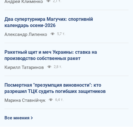
Андрей Клименко
2,1 т.
Два супертурнира Магучих: спортивній
календарь осени-2026
Александр Липенко
5,7 т.
Ракетный щит и меч Украины: ставка на
производство собственных ракет
Кирилл Татаринов
2,8 т.
Посмертная "презумпция виновности": кто
разрешил ТЦК судить погибших защитников
Марина Ставнійчук
6,4 т.
Все мнения