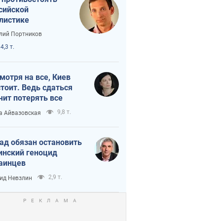
сийской
листике
лий Портников
4,3 т.
мотря на все, Киев
тоит. Ведь сдаться
чит потерять все
9,8 т.
а Айвазовская
ад обязан остановить
инский геноцид
аинцев
2,9 т.
ид Невзлин