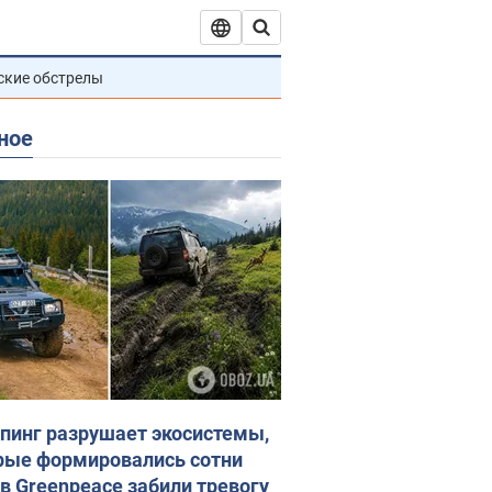
ские обстрелы
ное
пинг разрушает экосистемы,
рые формировались сотни
 в Greenpeace забили тревогу