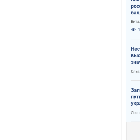
рос
бал
Вита
1
Нес
выс
зна
Ольг
Зап
пут
укр
Леон