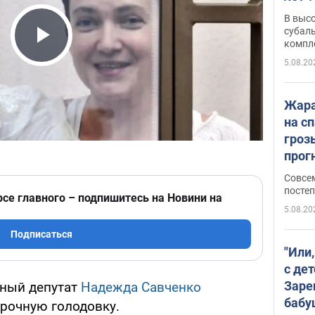
В выс
субаль
компл
Play Video
протяж
5.08.20
Жара
на с
гроз
прогн
ожид
Совсе
пого
постеп
рсе главного – подпишитесь на Новини на
5.08.20
Подписаться
"Или
с дет
Заре
дный депутат
Надежда Савченко
бабу
срочную голодовку.