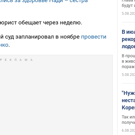
ялись за здоровье Нади – сестра
будут
5.08.20
 юрист обещает через неделю.
В ию
й суд запланировал в ноябре
провести
реко
нко
.
лодо
обна
В про
в живо
пораж
5.08.20
"Нуж
нест
Коре
бизн
Так ил
имею
получ
пом
6.08.20