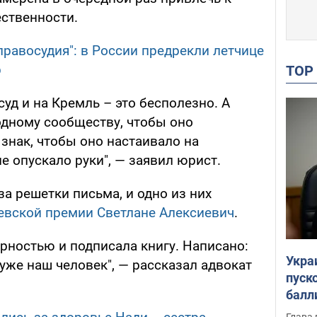
ственности.
правосудия": в России предрекли летчице
р
TO
суд и на Кремль – это бесполезно. А
дному сообществу, чтобы оно
знак, чтобы оно настаивало на
е опускало руки", — заявил юрист.
а решетки письма, и одно из них
левской премии Светлане Алексиевич
.
рностью и подписала книгу. Написано:
Укра
 уже наш человек", — рассказал адвокат
пуск
балл
пров
Глава 