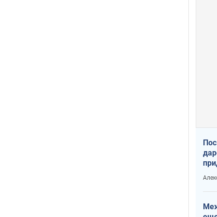
Пос
дар
при
Укр
Алек
Меж
еще