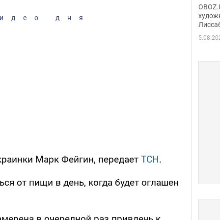
Аллы
OBOZ.U
сына
худож
идео дня
Лисса
Порт
деть
5.08.20
краинки Марк Фейгин, передает
ТСН
.
ься от пищи в день, когда будет оглашен
амерена в очередной раз привлечь к