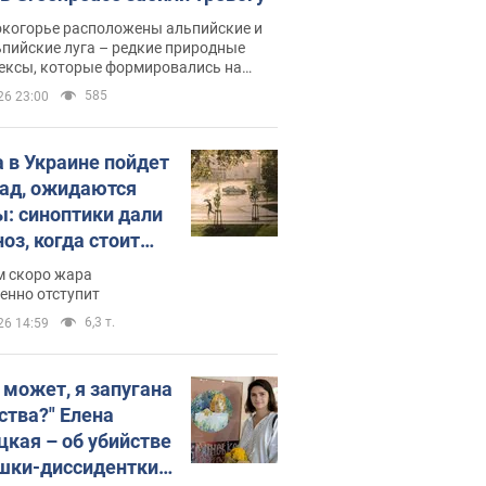
окогорье расположены альпийские и
пийские луга – редкие природные
ексы, которые формировались на
ении сотен лет
585
26 23:00
 в Украине пойдет
пад, ожидаются
ы: синоптики дали
оз, когда стоит
ать изменения
м скоро жара
ды
енно отступит
6,3 т.
26 14:59
, может, я запугана
ства?" Елена
цкая – об убийстве
шки-диссидентки