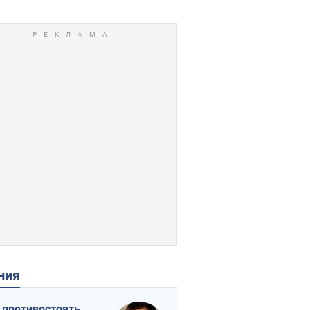
ения
 противостоять