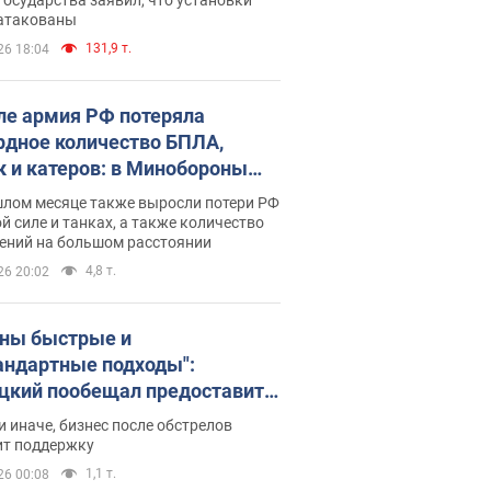
 атакованы
131,9 т.
26 18:04
ле армия РФ потеряла
рдное количество БПЛА,
к и катеров: в Минобороны
родовали статистику
шлом месяце также выросли потери РФ
й силе и танках, а также количество
ений на большом расстоянии
4,8 т.
26 20:02
ны быстрые и
андартные подходы":
цкий пообещал предоставить
есу приоритетный доступ к
и иначе, бизнес после обстрелов
щимся складским
ит поддержку
ещениям
1,1 т.
26 00:08