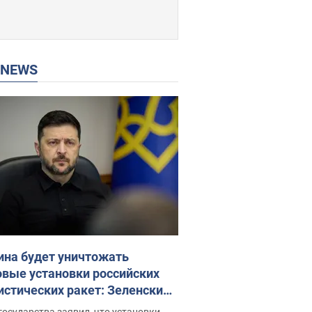
P NEWS
ина будет уничтожать
овые установки российских
истических ракет: Зеленский
ел заседание СНБО
государства заявил, что установки