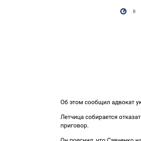
В
Об этом сообщил адвокат у
Летчица собирается отказат
приговор.
Он пояснил, что Савченко н