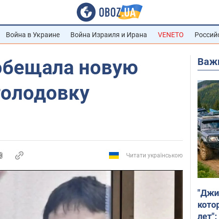
Война в Украине
Война Израиля и Ирана
VENETO
Россий
Важ
обещала новую
голодовку
Читати українською
"Джи
кото
лет":