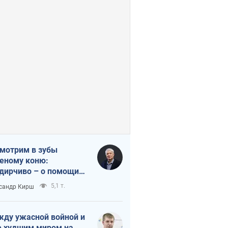
мотрим в зубы
еному коню:
дирчиво – о помощи
аине
5,1 т.
сандр Кирш
ду ужасной войной и
 худшим миром на