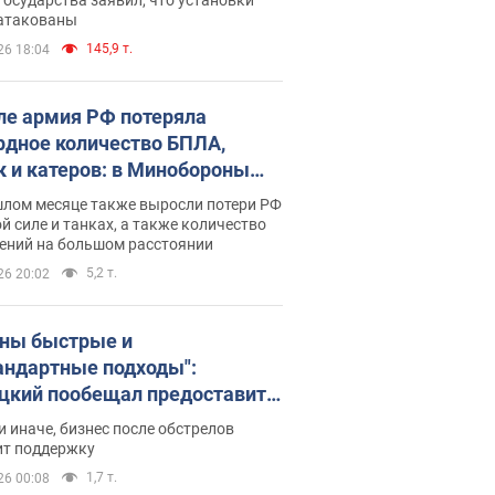
 атакованы
145,9 т.
26 18:04
ле армия РФ потеряла
рдное количество БПЛА,
к и катеров: в Минобороны
родовали статистику
шлом месяце также выросли потери РФ
й силе и танках, а также количество
ений на большом расстоянии
5,2 т.
26 20:02
ны быстрые и
андартные подходы":
цкий пообещал предоставить
есу приоритетный доступ к
и иначе, бизнес после обстрелов
щимся складским
ит поддержку
ещениям
1,7 т.
26 00:08