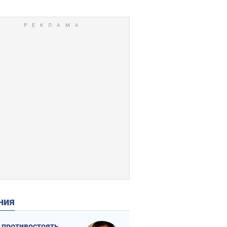
ения
 противостоять