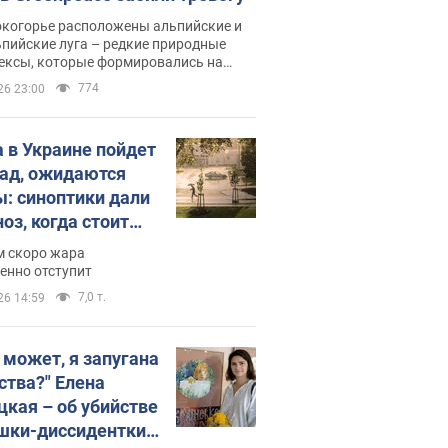
окогорье расположены альпийские и
пийские луга – редкие природные
ексы, которые формировались на
ении сотен лет
774
26 23:00
 в Украине пойдет
пад, ожидаются
ы: синоптики дали
оз, когда стоит
ать изменения
м скоро жара
ды
енно отступит
7,0 т.
26 14:59
, может, я запугана
ства?" Елена
цкая – об убийстве
шки-диссидентки