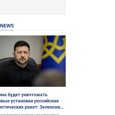
P NEWS
ина будет уничтожать
овые установки российских
истических ракет: Зеленский
ел заседание СНБО
государства заявил, что установки