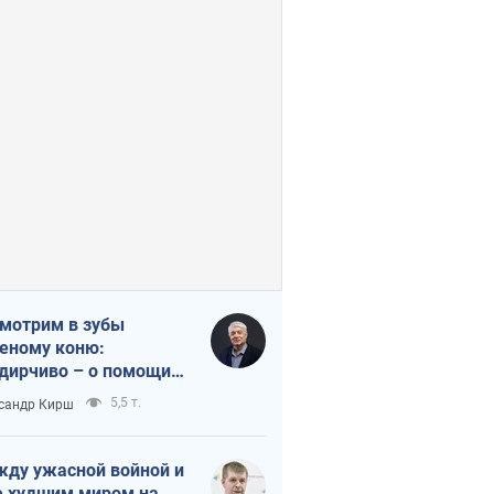
мотрим в зубы
еному коню:
дирчиво – о помощи
аине
5,5 т.
сандр Кирш
ду ужасной войной и
 худшим миром на