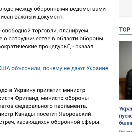
Трюдо между оборонными ведомствами
писан важный документ.
TO
 свободной торговли, планируем
е о сотрудничестве в области обороны,
ократические процедуры", - сказал
 США объяснили, почему не дают Украине
юдо в Украину прилетит министр
ристя Фриланд, министр обороны
татов федерального парламента.
Укра
нистр Канады посетит Яворовский
пуск
встреч, касающихся оборонной сферы.
балл
пров
Глава 