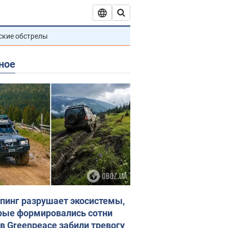
ские обстрелы
ное
пинг разрушает экосистемы,
рые формировались сотни
 в Greenpeace забили тревогу