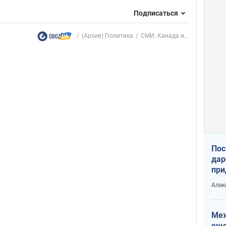
Подписаться
(Архив) Политика
СМИ: Канада и...
Пос
дар
при
Укр
Алек
Меж
еще