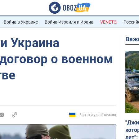
Война в Украине
Война Израиля и Ирана
VENETO
Россий
Важ
и Украина
 договор о военном
тве
Читати українською
"Джи
кото
лет":