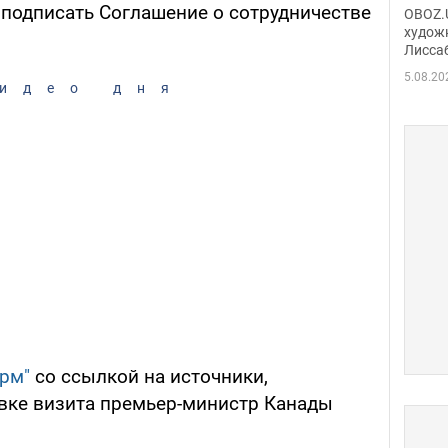
Аллы
 подписать Соглашение о сотрудничестве
OBOZ.U
сына
худож
Лисса
Порт
деть
5.08.20
идео дня
рм"
со ссылкой на источники,
вке визита премьер-министр Канады