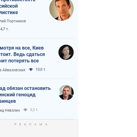
сийской
листике
лий Портников
4,7 т.
мотря на все, Киев
тоит. Ведь сдаться
чит потерять все
10,0 т.
а Айвазовская
ад обязан остановить
инский геноцид
аинцев
3,2 т.
ид Невзлин