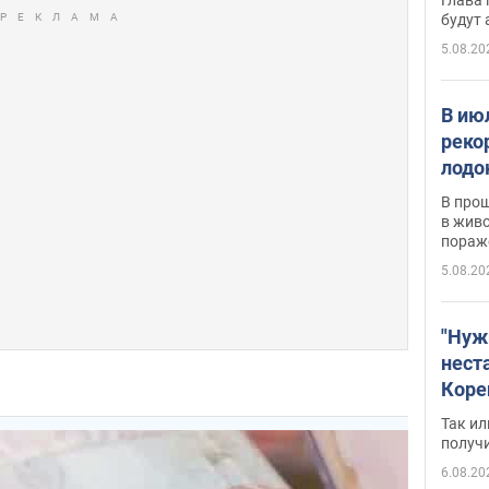
будут
5.08.20
В ию
реко
лодо
обна
В про
в живо
пораж
5.08.20
"Нуж
нест
Коре
бизн
Так ил
имею
получ
пом
6.08.20