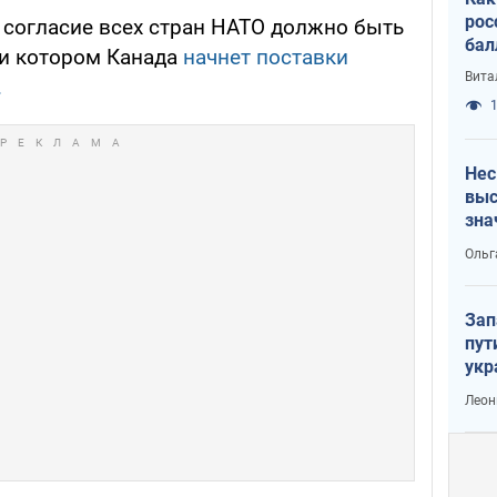
рос
о согласие всех стран НАТО должно быть
бал
ри котором Канада
начнет поставки
Вита
.
1
Нес
выс
зна
Ольг
Зап
пут
укр
Леон