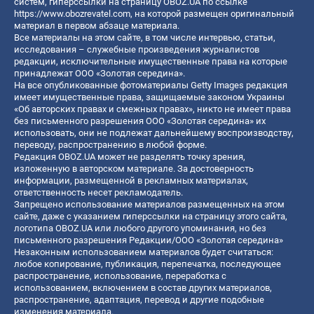
систем, гиперссылки на страницу OBOZ.UA по ссылке
https://www.obozrevatel.com
, на которой размещен оригинальный
материал в первом абзаце материала.
Все материалы на этом сайте, в том числе интервью, статьи,
исследования – служебные произведения журналистов
редакции, исключительные имущественные права на которые
принадлежат ООО «Золотая середина».
На все опубликованные фотоматериалы Getty Images редакция
имеет имущественные права, защищаемые законом Украины
«Об авторских правах и смежных правах», никто не имеет права
без письменного разрешения ООО «Золотая середина» их
использовать, они не подлежат дальнейшему воспроизводству,
переводу, распространению в любой форме.
Редакция OBOZ.UA может не разделять точку зрения,
изложенную в авторском материале. За достоверность
информации, размещенной в рекламных материалах,
ответственность несет рекламодатель.
Запрещено использование материалов размещенных на этом
сайте, даже с указанием гиперссылки на страницу этого сайта,
логотипа OBOZ.UA или любого другого упоминания, но без
письменного разрешения Редакции/ООО «Золотая середина»
Незаконным использованием материалов будет считаться:
любое копирование, публикация, перепечатка, последующее
распространение, использование, переработка с
использованием, включением в состав других материалов,
распространение, адаптация, перевод и другие подобные
изменения материала.