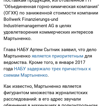
поставкам продукции, изготовленной ГП
"Объединенная горно-химическая компания"
(ОГХК) по заниженной стоимости компании
Bollwerk Finanzierungs-und
Industriemanagement AG в целях
удовлетворения коммерческих интересов
Мартыненко.
Глава НАБУ Артем Сытник заявил, что дело
Мартыненко
является приоритетным
для
ведомства. Кроме того, в январе 2017
года
НАБУ задержало трех причастных к
схемам Мартыненко
.
Как известно, Мартыненко является
фигурантом множества журналистских
расследований: в его адрес звучали
обвинения в махинациях в подконтрольном