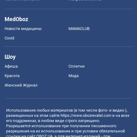
MedOboz
Новости медицины
MAMACLUB
Covid
Шоу
Афиша
Сплетни
Красота
Мода
Женский Журнал
Использование любых материалов (в том числе фото- и видео-),
размещенных на этом сайте
https://www.obozrevatel.com
и на всех
его поддоменах, в любом виде строго запрещено.
Разрешается использование при получении письменного
разрешения на их использование и при условии обязательной
ссылки на сайт OBOZ.UA, а для интернет-изданий - при