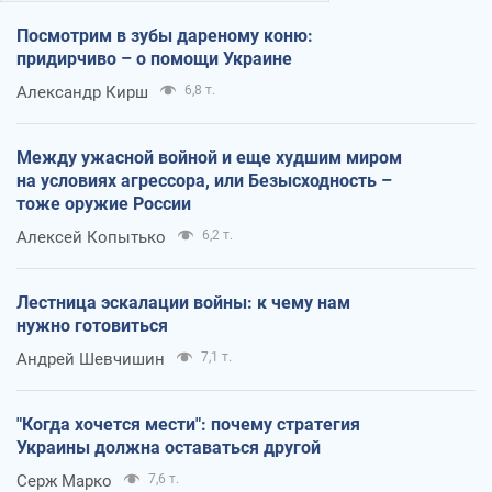
Посмотрим в зубы дареному коню:
придирчиво – о помощи Украине
Александр Кирш
6,8 т.
Между ужасной войной и еще худшим миром
на условиях агрессора, или Безысходность –
тоже оружие России
Алексей Копытько
6,2 т.
Лестница эскалации войны: к чему нам
нужно готовиться
Андрей Шевчишин
7,1 т.
"Когда хочется мести": почему стратегия
Украины должна оставаться другой
Серж Марко
7,6 т.