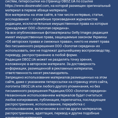
систем, гиперссылки на страницу OBOZ.UA по ссылке
https://www.obozrevatel.com
, на которой размещен оригинальный
материал в первом абзаце материала.
Все материалы на этом сайте, в том числе интервью, статьи,
исследования – служебные произведения журналистов
редакции, исключительные имущественные права на которые
принадлежат ООО «Золотая середина».
На все опубликованные фотоматериалы Getty Images редакция
имеет имущественные права, защищаемые законом Украины
«Об авторских правах и смежных правах», никто не имеет права
без письменного разрешения ООО «Золотая середина» их
использовать, они не подлежат дальнейшему воспроизводству,
переводу, распространению в любой форме.
Редакция OBOZ.UA может не разделять точку зрения,
изложенную в авторском материале. За достоверность
информации, размещенной в рекламных материалах,
ответственность несет рекламодатель.
Запрещено использование материалов размещенных на этом
сайте, даже с указанием гиперссылки на страницу этого сайта,
логотипа OBOZ.UA или любого другого упоминания, но без
письменного разрешения Редакции/ООО «Золотая середина»
Незаконным использованием материалов будет считаться:
любое копирование, публикация, перепечатка, последующее
распространение, использование, переработка с
использованием, включением в состав других материалов,
распространение, адаптация, перевод и другие подобные
изменения материала.