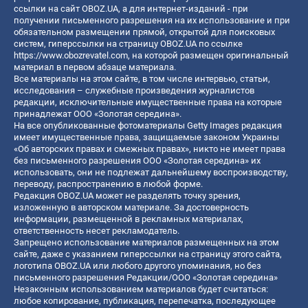
ссылки на сайт OBOZ.UA, а для интернет-изданий - при
получении письменного разрешения на их использование и при
обязательном размещении прямой, открытой для поисковых
систем, гиперссылки на страницу OBOZ.UA по ссылке
https://www.obozrevatel.com
, на которой размещен оригинальный
материал в первом абзаце материала.
Все материалы на этом сайте, в том числе интервью, статьи,
исследования – служебные произведения журналистов
редакции, исключительные имущественные права на которые
принадлежат ООО «Золотая середина».
На все опубликованные фотоматериалы Getty Images редакция
имеет имущественные права, защищаемые законом Украины
«Об авторских правах и смежных правах», никто не имеет права
без письменного разрешения ООО «Золотая середина» их
использовать, они не подлежат дальнейшему воспроизводству,
переводу, распространению в любой форме.
Редакция OBOZ.UA может не разделять точку зрения,
изложенную в авторском материале. За достоверность
информации, размещенной в рекламных материалах,
ответственность несет рекламодатель.
Запрещено использование материалов размещенных на этом
сайте, даже с указанием гиперссылки на страницу этого сайта,
логотипа OBOZ.UA или любого другого упоминания, но без
письменного разрешения Редакции/ООО «Золотая середина»
Незаконным использованием материалов будет считаться:
любое копирование, публикация, перепечатка, последующее