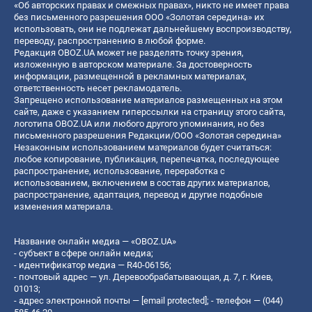
«Об авторских правах и смежных правах», никто не имеет права
без письменного разрешения ООО «Золотая середина» их
использовать, они не подлежат дальнейшему воспроизводству,
переводу, распространению в любой форме.
Редакция OBOZ.UA может не разделять точку зрения,
изложенную в авторском материале. За достоверность
информации, размещенной в рекламных материалах,
ответственность несет рекламодатель.
Запрещено использование материалов размещенных на этом
сайте, даже с указанием гиперссылки на страницу этого сайта,
логотипа OBOZ.UA или любого другого упоминания, но без
письменного разрешения Редакции/ООО «Золотая середина»
Незаконным использованием материалов будет считаться:
любое копирование, публикация, перепечатка, последующее
распространение, использование, переработка с
использованием, включением в состав других материалов,
распространение, адаптация, перевод и другие подобные
изменения материала.
Название онлайн медиа — «OBOZ.UA»
- субъект в сфере онлайн медиа;
- идентификатор медиа — R40-06156;
- почтовый адрес — ул. Деревообрабатывающая, д. 7, г. Киев,
01013;
- адрес электронной почты —
[email protected]
; - телефон — (044)