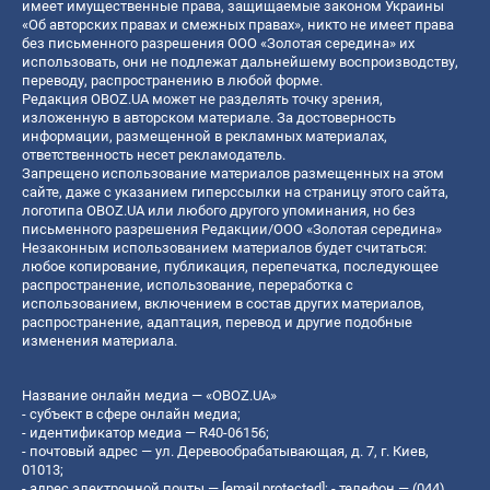
имеет имущественные права, защищаемые законом Украины
«Об авторских правах и смежных правах», никто не имеет права
без письменного разрешения ООО «Золотая середина» их
использовать, они не подлежат дальнейшему воспроизводству,
переводу, распространению в любой форме.
Редакция OBOZ.UA может не разделять точку зрения,
изложенную в авторском материале. За достоверность
информации, размещенной в рекламных материалах,
ответственность несет рекламодатель.
Запрещено использование материалов размещенных на этом
сайте, даже с указанием гиперссылки на страницу этого сайта,
логотипа OBOZ.UA или любого другого упоминания, но без
письменного разрешения Редакции/ООО «Золотая середина»
Незаконным использованием материалов будет считаться:
любое копирование, публикация, перепечатка, последующее
распространение, использование, переработка с
использованием, включением в состав других материалов,
распространение, адаптация, перевод и другие подобные
изменения материала.
Название онлайн медиа — «OBOZ.UA»
- субъект в сфере онлайн медиа;
- идентификатор медиа — R40-06156;
- почтовый адрес — ул. Деревообрабатывающая, д. 7, г. Киев,
01013;
- адрес электронной почты —
[email protected]
; - телефон — (044)