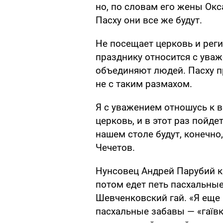
но, по словам его жены Окс
Пасху они все же будут.
Не посещает церковь и реги
празднику относится с ува
объединяют людей. Пасху пр
не с таким размахом.
Я с уважением отношусь к 
церковь, и в этот раз пойдет
нашем столе будут, конечно
Чечетов.
Нунсовец Андрей Парубий ка
потом едет петь пасхальны
Шевченковский гай. «Я еще
пасхальные забавы — «гаївк