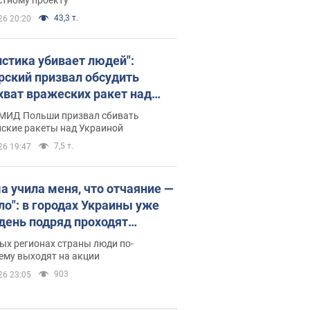
43,3 т.
26 20:20
истика убивает людей":
рский призвал обсудить
хват вражеских ракет над
иной
 МИД Польши призвал сбивать
йские ракеты над Украиной
7,5 т.
26 19:47
а учила меня, что отчаяние —
зло": в городах Украины уже
 день подряд проходят
овые митинги за
ых регионах страны люди по-
ращение Федорова. Фото и
ему выходят на акции
о
903
26 23:05