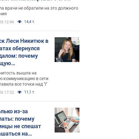
ессивном" раке
а врачи не обратили на это должного
ния
14,4 т.
26 12:46
ск Леси Никитюк в
атах обернулся
далом: почему
ущую
раведливо
нитость вышла на
йтили
ю коммуникацию в сети
тавила все точки над "i"
11,1 т.
26 17:32
олько из-за
латы: почему
инцы не спешат
ашаться на