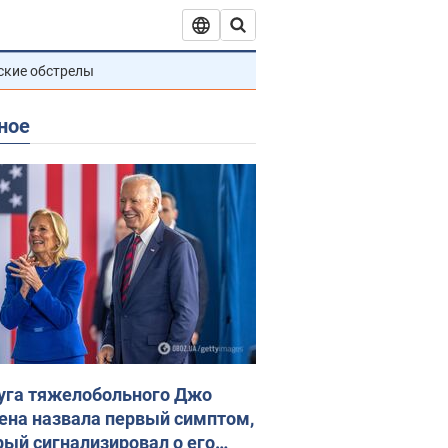
ские обстрелы
ное
уга тяжелобольного Джо
ена назвала первый симптом,
рый сигнализировал о его