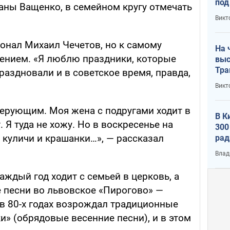
под
аны Ващенко, в семейном кругу отмечать
кри
Викт
лог
онал Михаил Чечетов, но к самому
На 
жением. «Я люблю праздники, которые
выс
Тра
аздновали и в советское время, правда,
Викт
верующим. Моя жена с подругами ходит в
В К
. Я туда не хожу. Но в воскресенье на
300
, куличи и крашанки…», — рассказал
рад
воп
Влад
ждый год ходит с семьей в церковь, а
е песни во львовское «Пирогово» —
 в 80-х годах возрождал традиционные
и» (обрядовые весенние песни), и в этом