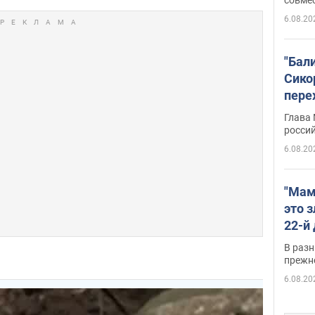
6.08.20
"Бал
Сико
пере
Укра
Глава
росси
6.08.20
"Мам
это 
22-й
масс
В разн
возв
прежн
виде
6.08.20