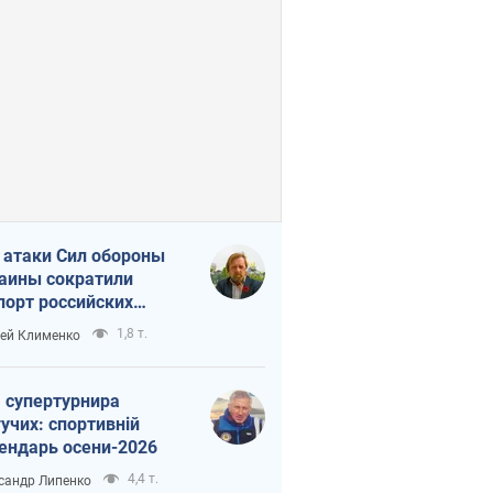
 атаки Сил обороны
аины сократили
порт российских
тепродуктов
1,8 т.
ей Клименко
 супертурнира
учих: спортивній
ендарь осени-2026
4,4 т.
сандр Липенко