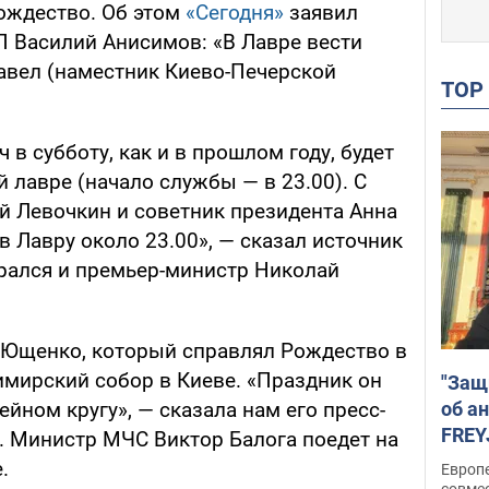
ождество. Об этом
«Сегодня»
заявил
 Василий Анисимов: «В Лавре вести
авел (наместник Киево-Печерской
TO
 в субботу, как и в прошлом году, будет
 лавре (начало службы — в 23.00). С
й Левочкин и советник президента Анна
в Лавру около 23.00», — сказал источник
бирался и премьер-министр Николай
р Ющенко, который справлял Рождество в
димирский собор в Киеве. «Праздник он
"Защ
об а
ейном кругу», — сказала нам его пресс-
FREY
. Министр МЧС Виктор Балога поедет на
подд
.
Европ
совме