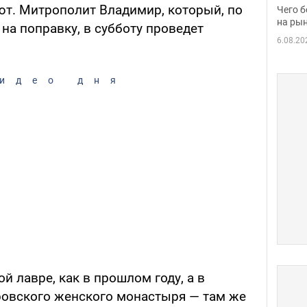
вака
ют. Митрополит Владимир, который, по
Чего б
на рын
 на поправку, в субботу проведет
6.08.20
идео дня
й лавре, как в прошлом году, а в
ровского женского монастыря — там же