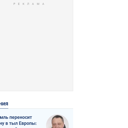
ения
мль переносит
ну в тыл Европы: