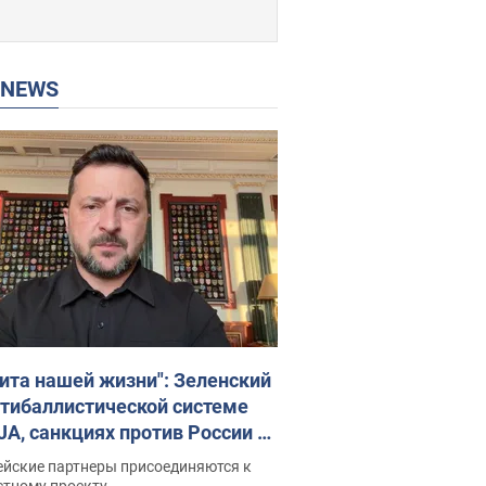
P NEWS
ита нашей жизни": Зеленский
нтибаллистической системе
JA, санкциях против России и
ержке аграриев. Видео
ейские партнеры присоединяются к
стному проекту