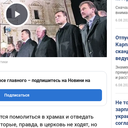
"агр
Сначал
внима
6.08.20
Play Video
Отпу
Карп
скан
вед
несп
Знаме
захе
пряму
и расс
рсе главного – подпишитесь на Новини на
6.08.20
Подписаться
Не т
зарп
укра
тся помолиться в храмах и отведать
согл
торые, правда, в церковь не ходят, но