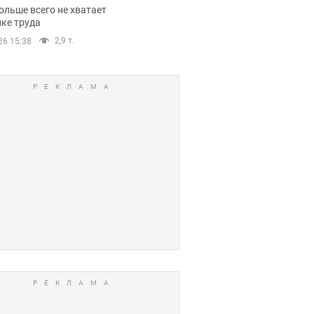
нсии
ольше всего не хватает
ке труда
2,9 т.
26 15:38