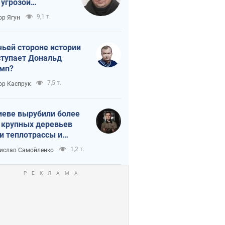
 угрозой
тическая
9,1 т.
ор Ягун
истика
чьей стороне истории
тупает Дональд
мп?
7,5 т.
ор Каспрук
иеве вырубили более
 крупных деревьев
и теплотрассы и
реки Генплану
1,2 т.
ислав Самойленко