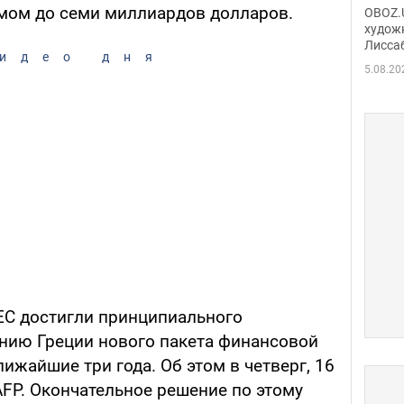
Аллы
мом до семи миллиардов долларов.
OBOZ.U
сына
худож
Лисса
Порт
идео дня
деть
5.08.20
ЕС достигли принципиального
нию Греции нового пакета финансовой
ижайшие три года. Об этом в четверг, 16
AFP. Окончательное решение по этому