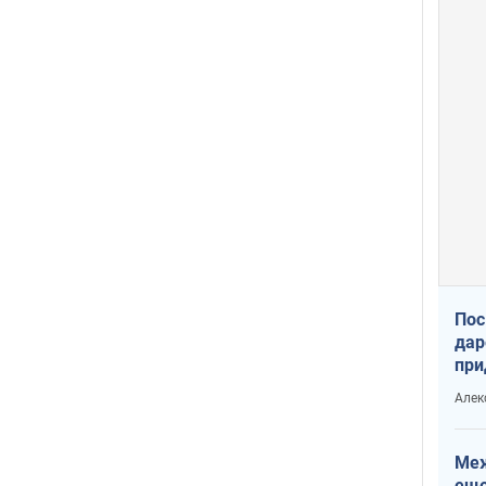
Пос
дар
при
Укр
Алек
Меж
еще