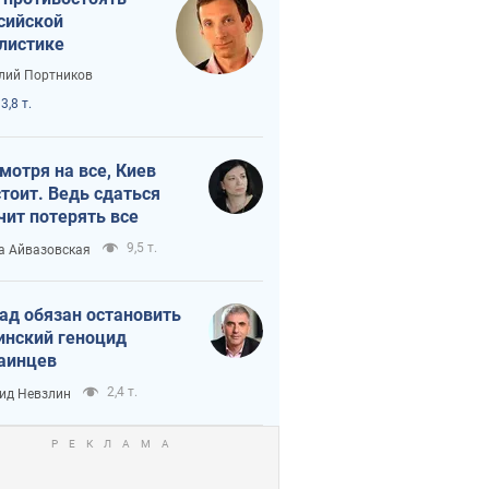
сийской
листике
лий Портников
3,8 т.
мотря на все, Киев
тоит. Ведь сдаться
чит потерять все
9,5 т.
а Айвазовская
ад обязан остановить
инский геноцид
аинцев
2,4 т.
ид Невзлин