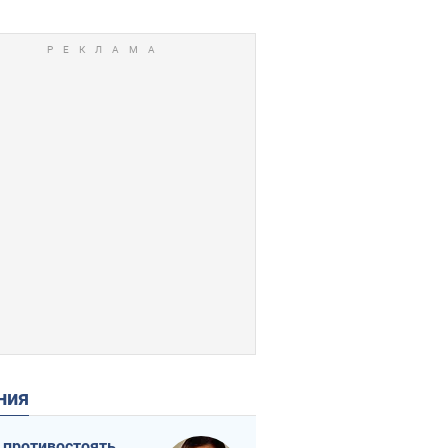
ения
 противостоять