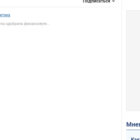
Подписаться
итика
па одобрила финансовую...
Мн
Как