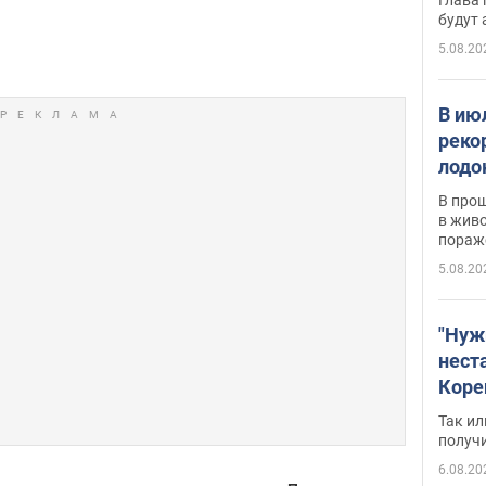
будут
5.08.20
В ию
реко
лодо
обна
В про
в живо
пораж
5.08.20
"Нуж
нест
Коре
бизн
Так ил
имею
получ
пом
6.08.20