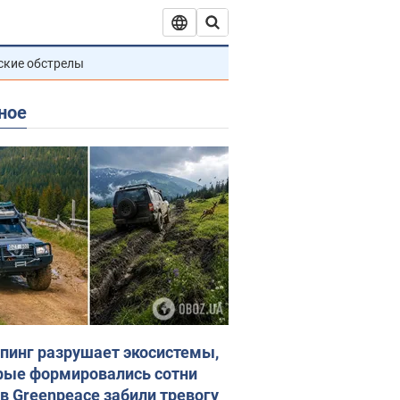
ские обстрелы
ное
пинг разрушает экосистемы,
рые формировались сотни
 в Greenpeace забили тревогу