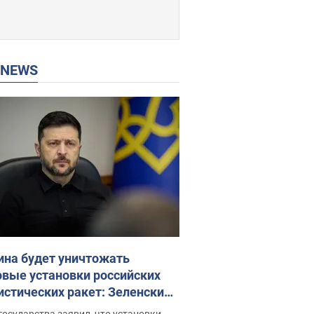
P NEWS
ина будет уничтожать
овые установки российских
истических ракет: Зеленский
ел заседание СНБО
государства заявил, что установки