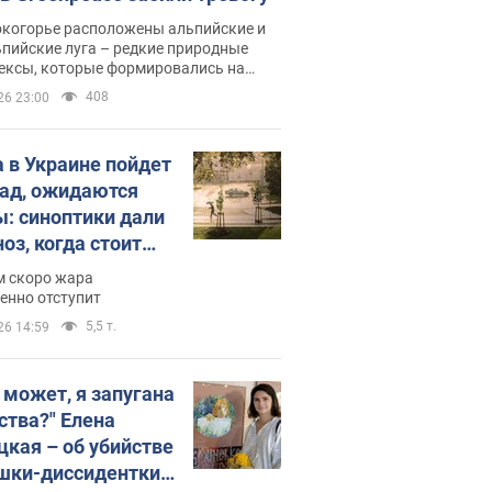
окогорье расположены альпийские и
пийские луга – редкие природные
ексы, которые формировались на
ении сотен лет
408
26 23:00
 в Украине пойдет
пад, ожидаются
ы: синоптики дали
оз, когда стоит
ать изменения
м скоро жара
ды
енно отступит
5,5 т.
26 14:59
, может, я запугана
ства?" Елена
цкая – об убийстве
шки-диссидентки