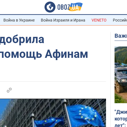
Война в Украине
Война Израиля и Ирана
VENETO
Россий
Важ
одобрила
 помощь Афинам
"Джи
кото
лет":