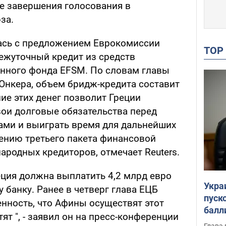
ле завершения голосования в
за.
ась с предложением Еврокомиссии
TO
ежуточный кредит из средств
нного фонда EFSM. По словам главы
нкера, объем бридж-кредита составит
ие этих денег позволит Греции
ои долговые обязательства перед
ми и выиграть время для дальнейших
ению третьего пакета финансовой
родных кредиторов, отмечает Reuters.
еция должна выплатить 4,2 млрд евро
Укра
банку. Ранее в четверг глава ЕЦБ
пуск
нность, что Афины осуществят этот
балл
ят ", - заявил он на пресс-конференции
пров
Глава 