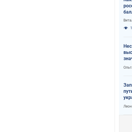
рос
бал
Вита
1
Нес
выс
зна
Ольг
Зап
пут
укр
Леон