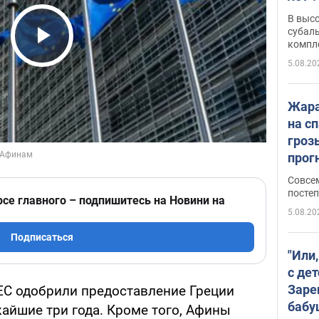
В выс
субаль
компл
Play Video
протяж
5.08.20
Жара
на с
гроз
прогн
ожид
Совсе
пого
постеп
рсе главного – подпишитесь на Новини на
5.08.20
Подписаться
"Или
с дет
Заре
ЕС одобрили предоставление Греции
бабу
йшие три года. Кроме того, Афины