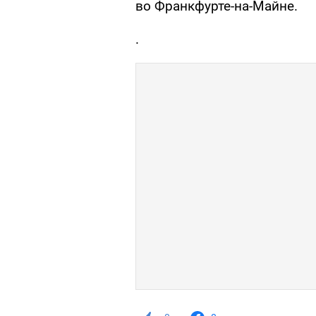
во Франкфурте-на-Майне.
.