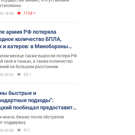
 атакованы
113,8 т.
26 18:04
ле армия РФ потеряла
рдное количество БПЛА,
к и катеров: в Минобороны
родовали статистику
шлом месяце также выросли потери РФ
й силе и танках, а также количество
ений на большом расстоянии
4,2 т.
26 20:02
ны быстрые и
андартные подходы":
цкий пообещал предоставить
есу приоритетный доступ к
и иначе, бизнес после обстрелов
щимся складским
ит поддержку
ещениям
411
26 00:08