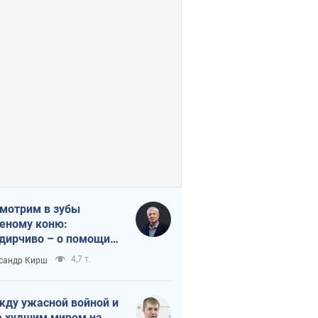
мотрим в зубы
еному коню:
дирчиво – о помощи
аине
4,7 т.
сандр Кирш
ду ужасной войной и
 худшим миром на