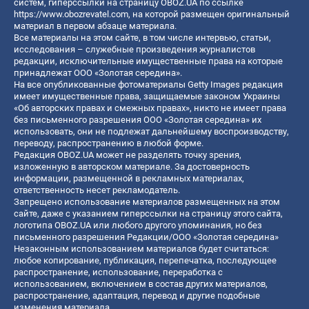
систем, гиперссылки на страницу OBOZ.UA по ссылке
https://www.obozrevatel.com
, на которой размещен оригинальный
материал в первом абзаце материала.
Все материалы на этом сайте, в том числе интервью, статьи,
исследования – служебные произведения журналистов
редакции, исключительные имущественные права на которые
принадлежат ООО «Золотая середина».
На все опубликованные фотоматериалы Getty Images редакция
имеет имущественные права, защищаемые законом Украины
«Об авторских правах и смежных правах», никто не имеет права
без письменного разрешения ООО «Золотая середина» их
использовать, они не подлежат дальнейшему воспроизводству,
переводу, распространению в любой форме.
Редакция OBOZ.UA может не разделять точку зрения,
изложенную в авторском материале. За достоверность
информации, размещенной в рекламных материалах,
ответственность несет рекламодатель.
Запрещено использование материалов размещенных на этом
сайте, даже с указанием гиперссылки на страницу этого сайта,
логотипа OBOZ.UA или любого другого упоминания, но без
письменного разрешения Редакции/ООО «Золотая середина»
Незаконным использованием материалов будет считаться:
любое копирование, публикация, перепечатка, последующее
распространение, использование, переработка с
использованием, включением в состав других материалов,
распространение, адаптация, перевод и другие подобные
изменения материала.