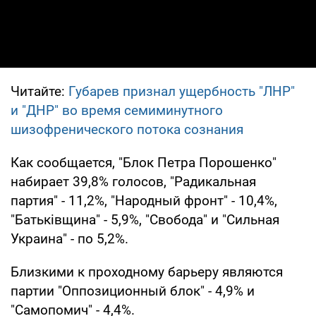
Читайте:
Губарев признал ущербность "ЛНР"
и "ДНР" во время семиминутного
шизофренического потока сознания
Как сообщается, "Блок Петра Порошенко"
набирает 39,8% голосов, "Радикальная
партия" - 11,2%, "Народный фронт" - 10,4%,
"Батьківщина" - 5,9%, "Свобода" и "Сильная
Украина" - по 5,2%.
Близкими к проходному барьеру являются
партии "Оппозиционный блок" - 4,9% и
"Самопомич" - 4,4%.