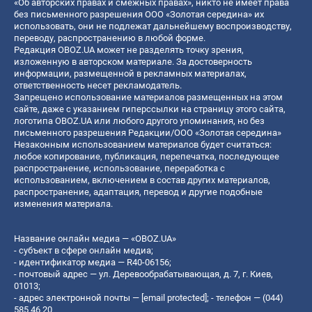
«Об авторских правах и смежных правах», никто не имеет права
без письменного разрешения ООО «Золотая середина» их
использовать, они не подлежат дальнейшему воспроизводству,
переводу, распространению в любой форме.
Редакция OBOZ.UA может не разделять точку зрения,
изложенную в авторском материале. За достоверность
информации, размещенной в рекламных материалах,
ответственность несет рекламодатель.
Запрещено использование материалов размещенных на этом
сайте, даже с указанием гиперссылки на страницу этого сайта,
логотипа OBOZ.UA или любого другого упоминания, но без
письменного разрешения Редакции/ООО «Золотая середина»
Незаконным использованием материалов будет считаться:
любое копирование, публикация, перепечатка, последующее
распространение, использование, переработка с
использованием, включением в состав других материалов,
распространение, адаптация, перевод и другие подобные
изменения материала.
Название онлайн медиа — «OBOZ.UA»
- субъект в сфере онлайн медиа;
- идентификатор медиа — R40-06156;
- почтовый адрес — ул. Деревообрабатывающая, д. 7, г. Киев,
01013;
- адрес электронной почты —
[email protected]
; - телефон — (044)
585 46 20