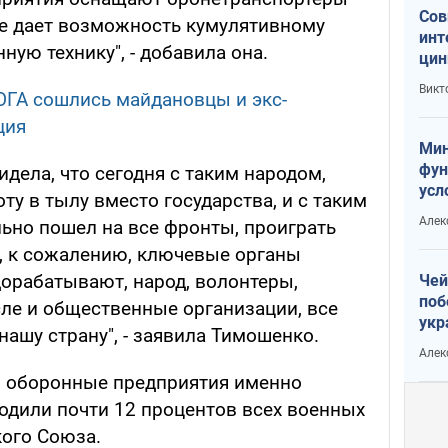
Сов
 не дает возможность кумулятивному
инт
ную технику", - добавила она.
цин
или
Викт
 ОГА сошлись майдановцы и экс-
Тра
ция
Мин
фун
видела, что сегодня с таким народом,
усл
у в тылу вместо государства, и с таким
вое
Алек
ьно пошел на все фронты, проиграть
а, к сожалению, ключевые органы
дорабатывают, народ, волонтеры,
Чей
поб
сле и общественные организации, все
укр
ашу страну", - заявила Тимошенко.
чин
Алек
наз
, оборонные предприятия именно
дили почти 12 процентов всех военных
кого Союза.