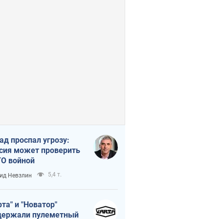
ад проспал угрозу:
сия может проверить
О войной
5,4 т.
ид Невзлин
рта" и "Новатор"
ержали пулеметный