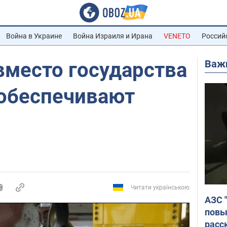
Война в Украине
Война Израиля и Ирана
VENETO
Россий
Важ
вместо государства
 обеспечивают
Читати українською
АЗС 
повы
расс