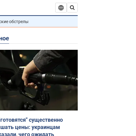
ские обстрелы
ное
"готовятся" существенно
шать цены: украинцам
казали, чего ожидать