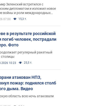
рвью с Безсмертным
ир Зеленский встретился с
нским дипломатом и изложил новое
ие войны и роли международных
ров в борьбе с Россией
15,3 т.
26 07:00
еве в результате российской
и погиб человек, пострадали
еро. Фото
продолжает регулярный ракетный
р столицы
25,5 т.
8.2026 10:23
зрани атакован НПЗ,
хнул пожар: поднялся столб
ого дыма. Видео
скую область всю ночь атаковали