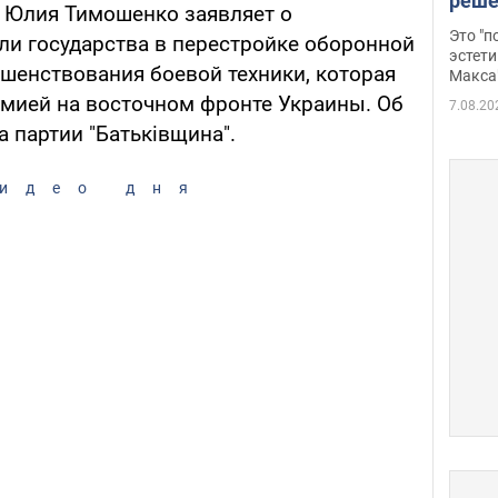
реше
" Юлия Тимошенко заявляет о
росс
Это "
ли государства в перестройке оборонной
дрон
эстети
енствования боевой техники, которая
Макса
рмией на восточном фронте Украины. Об
7.08.20
 партии "Батьківщина".
идео дня