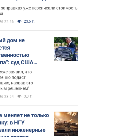
 заправках уже переписали стоимость
ва
23,6 т.
26 22:56
ый дом не
ется
твенностью
па": суд США
становил
уже заявил, что
ительство
ленно подаст
цию, назвав это
ного зала
ным решением"
мостью 400 млн
3,0 т.
26 23:54
аров
а меняет не только
ику: в НГУ
зали инженерные