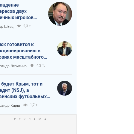
падение
ересов двух
ичных игроков
 тайный план
2,3 т.
ор Швец
мпа и Путина?
ск готовится к
кционированию в
овиях масштабного
нного кризиса
4,3 т.
сандр Левченко
 будет Крым, тот и
едит (NSJ), а
аинских футбольных
овников могут
1,7 т.
сандр Кирш
вать убийцами