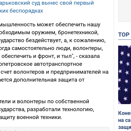
харьковский суд вынес свой первый
ких беспорядках
омышленность может обеспечить нашу
обходимым оружием, бронетехникой,
TO
сударство бездействует, а, к сожалению,
тогда самостоятельно люди, волонтеры,
беспечить и фронт, и тыл", - сказала
опетровское автотранспортное
 счет волонтеров и предпринимателей на
ается дополнительная защита от
тели и волонтеры по собственной
ударства, разработали технологию,
Коне
ащиту военной техники.
на с
защи