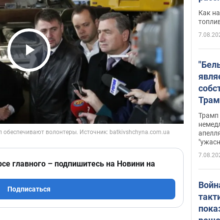
Как на
топли
7.08.20
Play Video
"Бел
явля
собс
Трам
прио
Трамп 
стро
немед
апелля
баль
"ужас
стои
7.08.20
долл
рсе главного – подпишитесь на Новини на
Войн
Подписаться
такт
пока