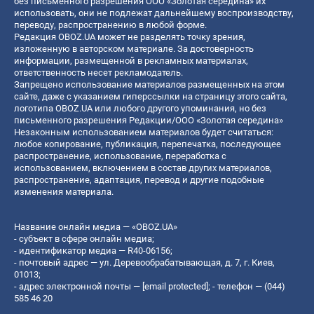
без письменного разрешения ООО «Золотая середина» их
использовать, они не подлежат дальнейшему воспроизводству,
переводу, распространению в любой форме.
Редакция OBOZ.UA может не разделять точку зрения,
изложенную в авторском материале. За достоверность
информации, размещенной в рекламных материалах,
ответственность несет рекламодатель.
Запрещено использование материалов размещенных на этом
сайте, даже с указанием гиперссылки на страницу этого сайта,
логотипа OBOZ.UA или любого другого упоминания, но без
письменного разрешения Редакции/ООО «Золотая середина»
Незаконным использованием материалов будет считаться:
любое копирование, публикация, перепечатка, последующее
распространение, использование, переработка с
использованием, включением в состав других материалов,
распространение, адаптация, перевод и другие подобные
изменения материала.
Название онлайн медиа — «OBOZ.UA»
- субъект в сфере онлайн медиа;
- идентификатор медиа — R40-06156;
- почтовый адрес — ул. Деревообрабатывающая, д. 7, г. Киев,
01013;
- адрес электронной почты —
[email protected]
; - телефон — (044)
585 46 20