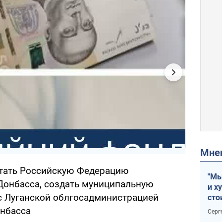
Мн
итать Российскую Федерацию
"Мы
Донбасса, создать муниципальную
и х
с Луганской облгосадминистрацией
сто
отч
нбасса
Серг
рак