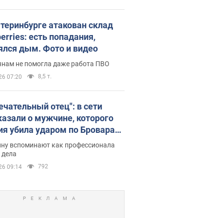
атеринбурге атакован склад
erries: есть попадания,
ялся дым. Фото и видео
янам не помогла даже работа ПВО
8,5 т.
26 07:20
ечательный отец": в сети
казали о мужчине, которого
ия убила ударом по Броварам.
ну вспоминают как профессионала
 дела
792
26 09:14