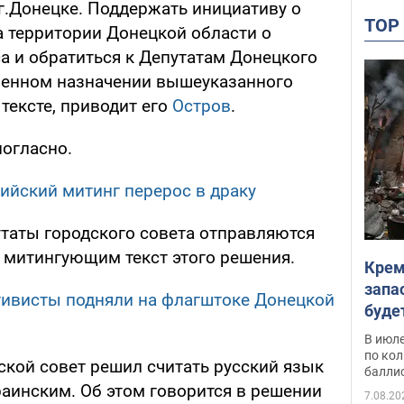
г.Донецке. Поддержать инициативу о
TO
 территории Донецкой области о
а и обратиться к Депутатам Донецкого
ленном назначении вышеуказанного
 тексте, приводит его
Остров
.
огласно.
ийский митинг перерос в драку
утаты городского совета отправляются
ь митингующим текст этого решения.
Крем
запа
тивисты подняли на флагштоке Донецкой
буде
В июле
по ко
ской совет решил считать русский язык
балли
аинским. Об этом говорится в решении
7.08.20