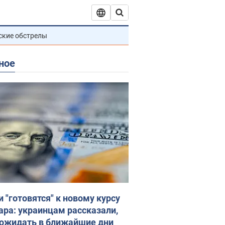
ские обстрелы
ное
и "готовятся" к новому курсу
ара: украинцам рассказали,
 ожидать в ближайшие дни