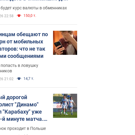
 будет курс валюты в обменниках
150,0 т.
26 22:58
инцам обещают по
грн от мобильных
аторов: что не так
ими сообщениями
 попасть в ловушку
ников
14,7 т.
26 21:02
й дорогой
олист "Динамо"
л "Карабаху" уже
0-й минуте матча.
о
нок проходит в Польше