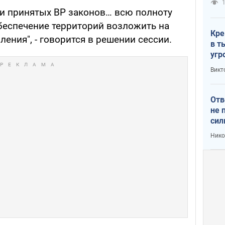
1
и принятых ВР законов… всю полноту
беспечение территорий возложить на
Кре
ения", - говорится в решении сессии.
в т
угр
лог
Викт
Отв
не 
сил
гос
Нико