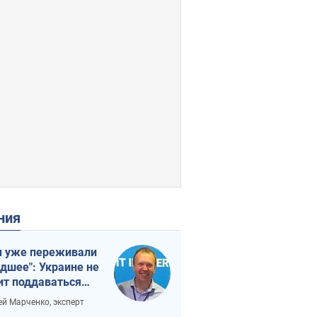
ения
 уже переживали
удшее": Украине не
ит поддаваться
аянию из-за
ей Марченко, эксперт
етного террора