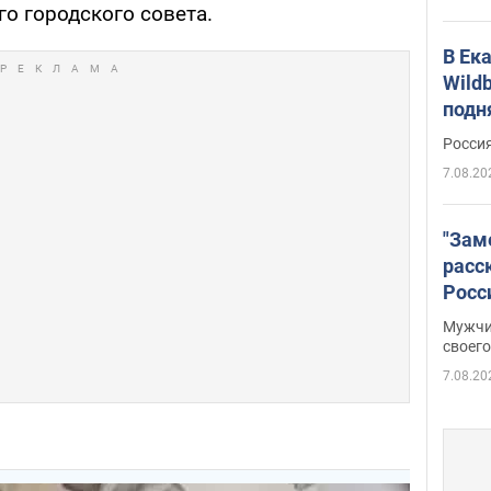
о городского совета.
В Ек
Wildb
подн
Росси
7.08.20
"Зам
расс
Росс
Фото
Мужчи
своего
7.08.20