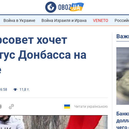
Война в Украине
Война Израиля и Ирана
VENETO
Россий
Важ
совет хочет
тус Донбасса на
е
16:58
11,8 т.
Читати українською
Банк
долл
чего