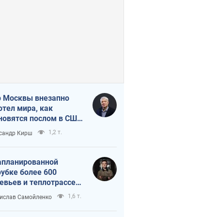
 Москвы внезапно
отел мира, как
новятся послом в США
овые украинские топ-
1,2 т.
сандр Кирш
тинги
апланированной
убке более 600
евьев и теплотрассе:
 происходит на
1,6 т.
ислав Самойленко
емках в Киеве