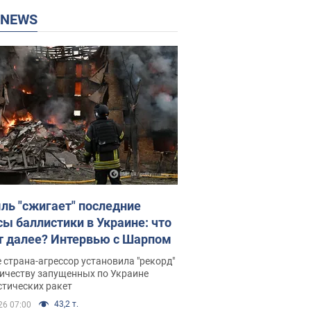
P NEWS
ль "сжигает" последние
сы баллистики в Украине: что
т далее? Интервью с Шарпом
 страна-агрессор установила "рекорд"
личеству запущенных по Украине
стических ракет
43,2 т.
26 07:00