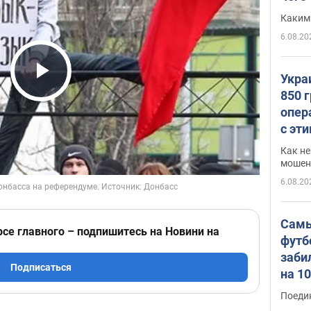
Каким
6.08.20
Укра
Play Video
850 
опер
с эт
Как не
мошен
6.08.20
Самы
рсе главного – подпишитесь на Новини на
футб
заби
Подписаться
на 1
Виде
Поеди