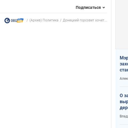
Подписаться
(Архив) Политика
Донецкий горсовет хочет...
Мэр
зах
ста
и н
Алек
рей
О з
выр
дер
что
Влад
Тер