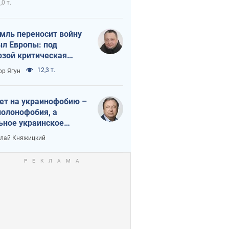
,0 т.
мль переносит войну
ыл Европы: под
озой критическая
истика
12,3 т.
ор Ягун
ет на украинофобию –
полонофобия, а
ьное украинское
ударство
лай Княжицкий