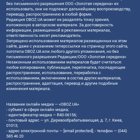
без письменного разрешения ООО «Золотая середина» их
использовать, они не подлежат дальнейшему воспроизводству,
переводу, распространению в любой форме.
Редакция OBOZ.UA может не разделять точку зрения,
изложенную в авторском материале. За достоверность
информации, размещенной в рекламных материалах,
ответственность несет рекламодатель.
Запрещено использование материалов размещенных на этом
сайте, даже с указанием гиперссылки на страницу этого сайта,
логотипа OBOZ.UA или любого другого упоминания, но без
письменного разрешения Редакции/ООО «Золотая середина»
Незаконным использованием материалов будет считаться:
любое копирование, публикация, перепечатка, последующее
распространение, использование, переработка с
использованием, включением в состав других материалов,
распространение, адаптация, перевод и другие подобные
изменения материала.
Название онлайн медиа — «OBOZ.UA»
- субъект в сфере онлайн медиа;
- идентификатор медиа — R40-06156;
- почтовый адрес — ул. Деревообрабатывающая, д. 7, г. Киев,
01013;
- адрес электронной почты —
[email protected]
; - телефон — (044)
585 46 20