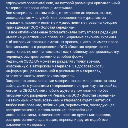
https://www.obozrevatel.com
, на которой размещен оригинальный
материал в первом абзаце материала.
Все материалы на этом сайте, в том числе интервью, статьи,
исследования – служебные произведения журналистов
редакции, исключительные имущественные права на которые
принадлежат ООО «Золотая середина».
На все опубликованные фотоматериалы Getty Images редакция
имеет имущественные права, защищаемые законом Украины
«Об авторских правах и смежных правах», никто не имеет права
без письменного разрешения ООО «Золотая середина» их
использовать, они не подлежат дальнейшему воспроизводству,
переводу, распространению в любой форме.
Редакция OBOZ.UA может не разделять точку зрения,
изложенную в авторском материале. За достоверность
информации, размещенной в рекламных материалах,
ответственность несет рекламодатель.
Запрещено использование материалов размещенных на этом
сайте, даже с указанием гиперссылки на страницу этого сайта,
логотипа OBOZ.UA или любого другого упоминания, но без
письменного разрешения Редакции/ООО «Золотая середина»
Незаконным использованием материалов будет считаться:
любое копирование, публикация, перепечатка, последующее
распространение, использование, переработка с
использованием, включением в состав других материалов,
распространение, адаптация, перевод и другие подобные
изменения материала.