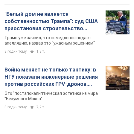
"Белый дом не является
собственностью Трампа": суд США
приостановил строительство
бального зала стоимостью 400 млн
Трамп уже заявил, что немедленно подаст
долларов
апелляцию, назвав это "ужасным решением"
8 годин тому
1,8 т.
Война меняет не только тактику: в
НГУ показали инженерные решения
против российских FPV-дронов.
Фото
Это "постапокалиптическая эстетика из мира
"Безумного Макса"
8 годин тому
7,2 т.