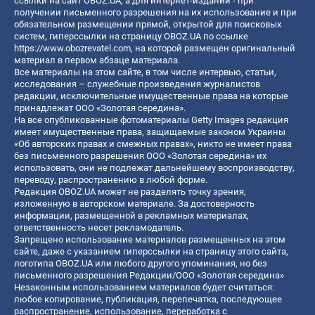
ссылки на сайт OBOZ.UA, а для интернет-изданий - при
получении письменного разрешения на их использование и при
обязательном размещении прямой, открытой для поисковых
систем, гиперссылки на страницу OBOZ.UA по ссылке
https://www.obozrevatel.com
, на которой размещен оригинальный
материал в первом абзаце материала.
Все материалы на этом сайте, в том числе интервью, статьи,
исследования – служебные произведения журналистов
редакции, исключительные имущественные права на которые
принадлежат ООО «Золотая середина».
На все опубликованные фотоматериалы Getty Images редакция
имеет имущественные права, защищаемые законом Украины
«Об авторских правах и смежных правах», никто не имеет права
без письменного разрешения ООО «Золотая середина» их
использовать, они не подлежат дальнейшему воспроизводству,
переводу, распространению в любой форме.
Редакция OBOZ.UA может не разделять точку зрения,
изложенную в авторском материале. За достоверность
информации, размещенной в рекламных материалах,
ответственность несет рекламодатель.
Запрещено использование материалов размещенных на этом
сайте, даже с указанием гиперссылки на страницу этого сайта,
логотипа OBOZ.UA или любого другого упоминания, но без
письменного разрешения Редакции/ООО «Золотая середина»
Незаконным использованием материалов будет считаться:
любое копирование, публикация, перепечатка, последующее
распространение, использование, переработка с