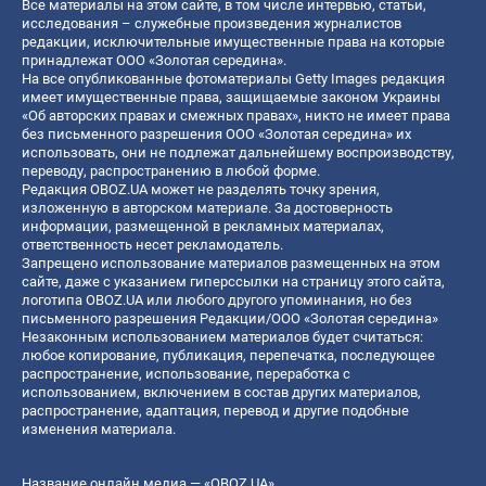
Все материалы на этом сайте, в том числе интервью, статьи,
исследования – служебные произведения журналистов
редакции, исключительные имущественные права на которые
принадлежат ООО «Золотая середина».
На все опубликованные фотоматериалы Getty Images редакция
имеет имущественные права, защищаемые законом Украины
«Об авторских правах и смежных правах», никто не имеет права
без письменного разрешения ООО «Золотая середина» их
использовать, они не подлежат дальнейшему воспроизводству,
переводу, распространению в любой форме.
Редакция OBOZ.UA может не разделять точку зрения,
изложенную в авторском материале. За достоверность
информации, размещенной в рекламных материалах,
ответственность несет рекламодатель.
Запрещено использование материалов размещенных на этом
сайте, даже с указанием гиперссылки на страницу этого сайта,
логотипа OBOZ.UA или любого другого упоминания, но без
письменного разрешения Редакции/ООО «Золотая середина»
Незаконным использованием материалов будет считаться:
любое копирование, публикация, перепечатка, последующее
распространение, использование, переработка с
использованием, включением в состав других материалов,
распространение, адаптация, перевод и другие подобные
изменения материала.
Название онлайн медиа — «OBOZ.UA»