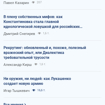
Павел Казарин
207
В плену собственных мифов: как
Константиновка стала главной
идеологической ловушкой для российских
оккупантов
Дмитрий Снегирев
1,6 т.
Рекрутинг: обновленный и, похоже, полезный
вражеский опыт, или Диалектика
требовательной трусости
Александр Кирш
1,6 т.
Ни оружия, ни людей: как Лукашенко
создает новую армию
Игар Тышкевич
16,6 т.
Все мнения