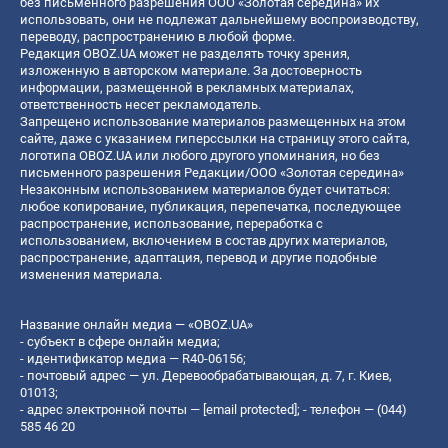
без письменного разрешения ООО «Золотая середина» их
использовать, они не подлежат дальнейшему воспроизводству,
переводу, распространению в любой форме.
Редакция OBOZ.UA может не разделять точку зрения,
изложенную в авторском материале. За достоверность
информации, размещенной в рекламных материалах,
ответственность несет рекламодатель.
Запрещено использование материалов размещенных на этом
сайте, даже с указанием гиперссылки на страницу этого сайта,
логотипа OBOZ.UA или любого другого упоминания, но без
письменного разрешения Редакции/ООО «Золотая середина»
Незаконным использованием материалов будет считаться:
любое копирование, публикация, перепечатка, последующее
распространение, использование, переработка с
использованием, включением в состав других материалов,
распространение, адаптация, перевод и другие подобные
изменения материала.
Название онлайн медиа — «OBOZ.UA»
- субъект в сфере онлайн медиа;
- идентификатор медиа — R40-06156;
- почтовый адрес — ул. Деревообрабатывающая, д. 7, г. Киев,
01013;
- адрес электронной почты —
[email protected]
; - телефон — (044)
585 46 20