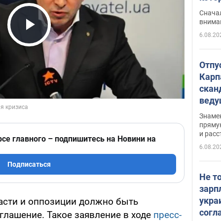
"агр
Сначал
внима
6.08.20
Play Video
Отпу
Карп
скан
вед
несп
Знаме
захе
пряму
и расс
рсе главного – подпишитесь на Новини на
6.08.20
Подписаться
Не т
зарп
укра
асти и оппозиции должно быть
согл
глашение. Такое заявление в ходе
пресс-