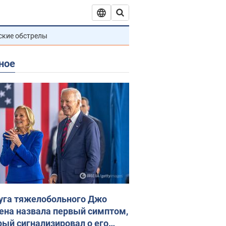
ские обстрелы
ное
уга тяжелобольного Джо
ена назвала первый симптом,
рый сигнализировал о его