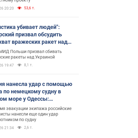
53,6 т.
26 20:20
истика убивает людей":
рский призвал обсудить
хват вражеских ракет над
иной
 МИД Польши призвал сбивать
йские ракеты над Украиной
8,1 т.
26 19:47
ия нанесла удар с помощью
а по немецкому судну в
ом море у Одессы:
обности
емя эвакуации экипажа российские
исты нанесли еще один удар
лотником по судну
2,6 т.
26 21:34