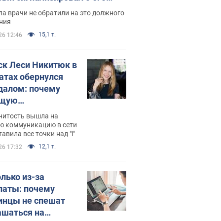
ессивном" раке
а врачи не обратили на это должного
ния
15,1 т.
26 12:46
ск Леси Никитюк в
атах обернулся
далом: почему
ущую
раведливо
нитость вышла на
йтили
ю коммуникацию в сети
тавила все точки над "i"
12,1 т.
26 17:32
олько из-за
латы: почему
инцы не спешат
ашаться на