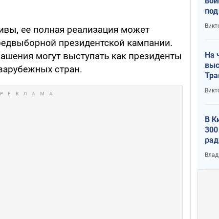
вой
под
кри
Викт
ивы, ее полная реализация может
лог
редвыборной президентской кампании.
На 
ашения могут выступать как президенты
выс
 зарубежных стран.
Тра
Викт
В К
300
рад
воп
Влад