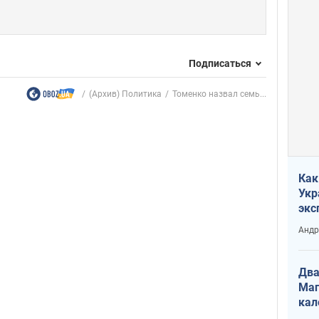
Подписаться
(Архив) Политика
Томенко назвал семь...
Как
Укр
экс
неф
Андр
Два
Маг
кал