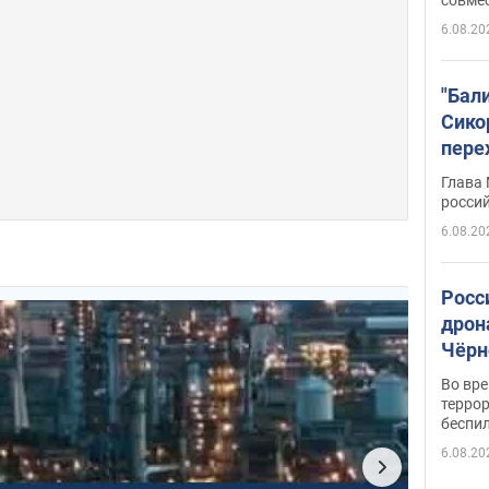
6.08.20
"Бал
Сико
пере
Укра
Глава
росси
6.08.20
Росс
дрон
Чёрн
подр
Во вр
террор
беспи
6.08.20