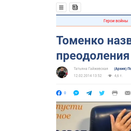
Герои войны
Томенко назв
преодоления
Татьяна Гайжевская
(Архив) П
12.02.2014 13:52
4,6 т.
0