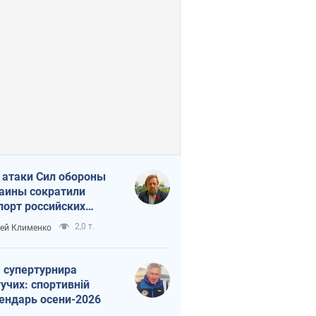
 атаки Сил обороны
аины сократили
порт российских
тепродуктов
2,0 т.
ей Клименко
 супертурнира
учих: спортивній
ендарь осени-2026