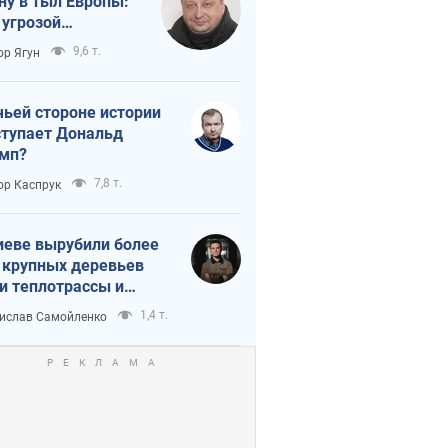
ну в тыл Европы:
 угрозой
тическая
9,6 т.
ор Ягун
истика
чьей стороне истории
тупает Дональд
мп?
7,8 т.
ор Каспрук
иеве вырубили более
 крупных деревьев
и теплотрассы и
реки Генплану
1,4 т.
ислав Самойленко