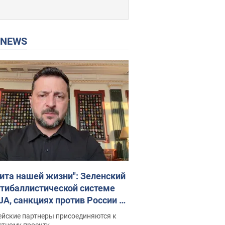
P NEWS
ита нашей жизни": Зеленский
нтибаллистической системе
JA, санкциях против России и
ержке аграриев. Видео
ейские партнеры присоединяются к
стному проекту