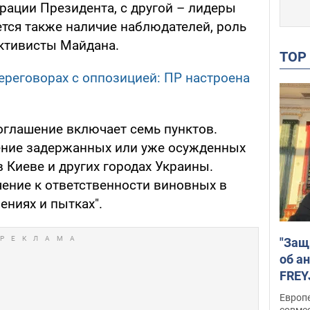
рации Президента, с другой – лидеры
тся также наличие наблюдателей, роль
ктивисты Майдана.
TO
реговорах с оппозицией: ПР настроена
глашение включает семь пунктов.
ение задержанных или уже осужденных
в Киеве и других городах Украины.
ение к ответственности виновных в
ениях и пытках".
"Защ
об а
FREY
подд
Европ
совме