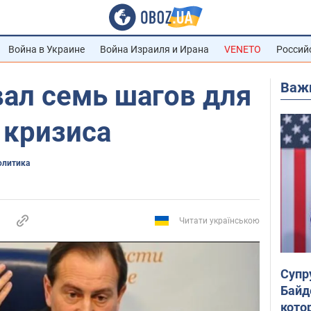
Война в Украине
Война Израиля и Ирана
VENETO
Россий
Важ
ал семь шагов для
 кризиса
олитика
Читати українською
Супр
Байд
кото