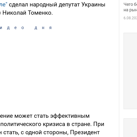
вака
ле"
сделал народный депутат Украины
Чего б
на рын
) Николай Томенко.
6.08.20
идео дня
шение может стать эффективным
политического кризиса в стране. При
 стать, с одной стороны, Президент