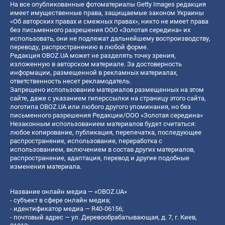
На все опубликованные фотоматериалы Getty Images редакция
имеет имущественные права, защищаемые законом Украины
«Об авторских правах и смежных правах», никто не имеет права
без письменного разрешения ООО «Золотая середина» их
использовать, они не подлежат дальнейшему воспроизводству,
переводу, распространению в любой форме.
Редакция OBOZ.UA может не разделять точку зрения,
изложенную в авторском материале. За достоверность
информации, размещенной в рекламных материалах,
ответственность несет рекламодатель.
Запрещено использование материалов размещенных на этом
сайте, даже с указанием гиперссылки на страницу этого сайта,
логотипа OBOZ.UA или любого другого упоминания, но без
письменного разрешения Редакции/ООО «Золотая середина»
Незаконным использованием материалов будет считаться:
любое копирование, публикация, перепечатка, последующее
распространение, использование, переработка с
использованием, включением в состав других материалов,
распространение, адаптация, перевод и другие подобные
изменения материала.
Название онлайн медиа — «OBOZ.UA»
- субъект в сфере онлайн медиа;
- идентификатор медиа — R40-06156;
- почтовый адрес — ул. Деревообрабатывающая, д. 7, г. Киев,