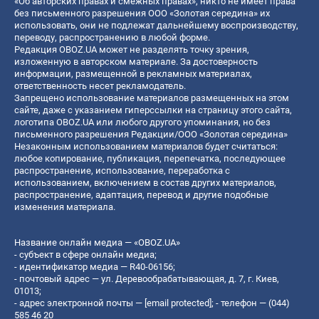
«Об авторских правах и смежных правах», никто не имеет права
без письменного разрешения ООО «Золотая середина» их
использовать, они не подлежат дальнейшему воспроизводству,
переводу, распространению в любой форме.
Редакция OBOZ.UA может не разделять точку зрения,
изложенную в авторском материале. За достоверность
информации, размещенной в рекламных материалах,
ответственность несет рекламодатель.
Запрещено использование материалов размещенных на этом
сайте, даже с указанием гиперссылки на страницу этого сайта,
логотипа OBOZ.UA или любого другого упоминания, но без
письменного разрешения Редакции/ООО «Золотая середина»
Незаконным использованием материалов будет считаться:
любое копирование, публикация, перепечатка, последующее
распространение, использование, переработка с
использованием, включением в состав других материалов,
распространение, адаптация, перевод и другие подобные
изменения материала.
Название онлайн медиа — «OBOZ.UA»
- субъект в сфере онлайн медиа;
- идентификатор медиа — R40-06156;
- почтовый адрес — ул. Деревообрабатывающая, д. 7, г. Киев,
01013;
- адрес электронной почты —
[email protected]
; - телефон — (044)
585 46 20