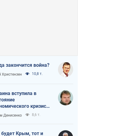
да закончится война?
10,8 т.
 Христензен
аина вступила в
тояние
номического кризиса.
ь ли свет в конце
8,6 т.
м Денисенко
неля?
 будет Крым, тот и