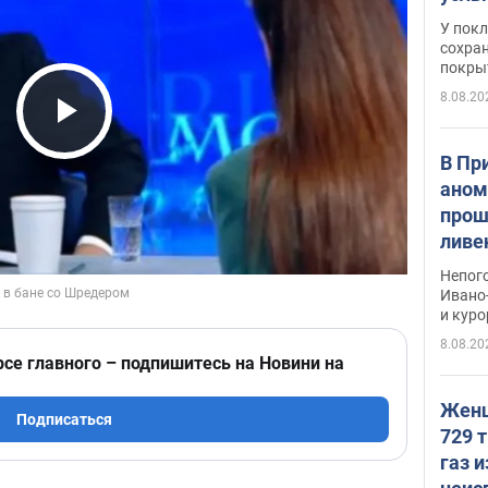
слож
У пок
кото
сохра
покрыт
"зол
8.08.20
Play Video
В Пр
аном
прош
ливе
прев
Непог
Виде
Ивано
и кур
8.08.20
рсе главного – подпишитесь на Новини на
Женщ
Подписаться
729 т
газ 