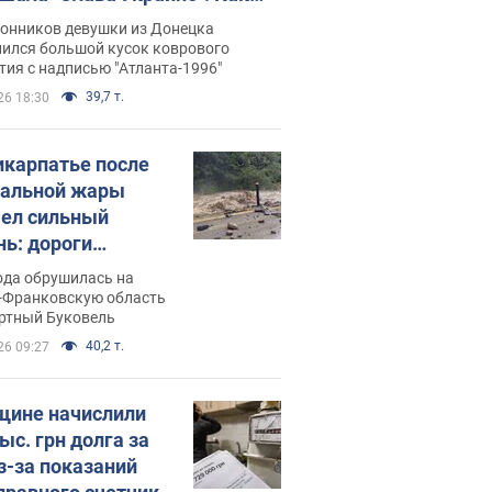
илась судьба Подкопаевой,
лонников девушки из Донецка
рая 30 лет назад завоевала
нился большой кусок коврового
ия с надписью "Атланта-1996"
ото" Олимпиады
39,7 т.
26 18:30
икарпатье после
альной жары
ел сильный
нь: дороги
ратились в реки.
ода обрушилась на
о
-Франковскую область
ортный Буковель
40,2 т.
26 09:27
ине начислили
ыс. грн долга за
из-за показаний