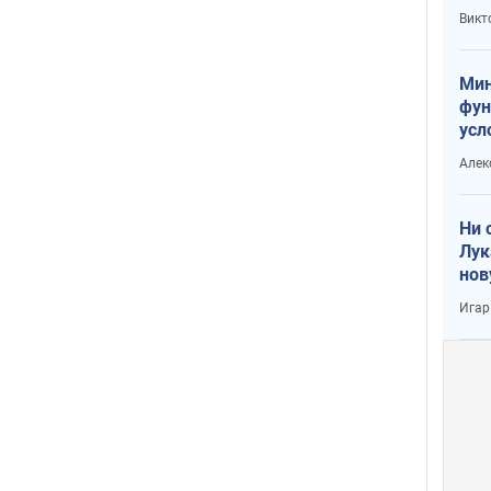
или
Викт
Тра
Мин
фун
усл
вое
Алек
Ни 
Лук
нов
Игар