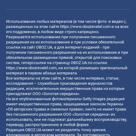
Использование любых материалов (в том числе фото- и видео-),
размещенных на этом сайте
https://www.obozrevatel.com
и на всех
его поддоменах, в любом виде строго запрещено.
Разрешается использование при получении письменного
разрешения на их использование и при условии обязательной
ссылки на сайт OBOZ.UA, а для интернет-изданий - при
получении письменного разрешения на их использование и при
обязательном размещении прямой, открытой для поисковых
систем, гиперссылки на страницу OBOZ.UA по ссылке
https://www.obozrevatel.com
, на которой размещен оригинальный
материал в первом абзаце материала.
Все материалы на этом сайте, в том числе интервью, статьи,
исследования – служебные произведения журналистов
редакции, исключительные имущественные права на которые
принадлежат ООО «Золотая середина».
На все опубликованные фотоматериалы Getty Images редакция
имеет имущественные права, защищаемые законом Украины
«Об авторских правах и смежных правах», никто не имеет права
без письменного разрешения ООО «Золотая середина» их
использовать, они не подлежат дальнейшему воспроизводству,
переводу, распространению в любой форме.
Редакция OBOZ.UA может не разделять точку зрения,
изложенную в авторском материале. За достоверность