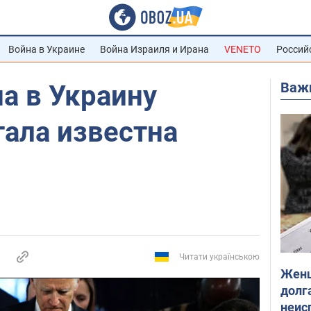
Война в Украине
Война Израиля и Ирана
VENETO
Россий
Важ
а в Украину
тала известна
Читати українською
Женщ
долга
неис