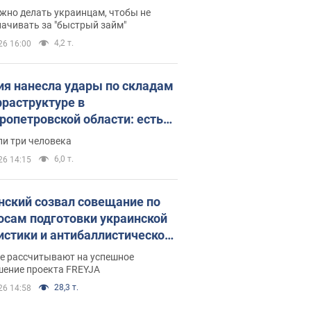
 деньги
жно делать украинцам, чтобы не
ачивать за "быстрый займ"
4,2 т.
26 16:00
ия нанесла удары по складам
фраструктуре в
ропетровской области: есть
бшие и раненые. Фото
ли три человека
6,0 т.
26 14:15
нский созвал совещание по
осам подготовки украинской
истики и антибаллистической
раммы FREYJA: какие
ве рассчитывают на успешное
ния готовятся
шение проекта FREYJA
28,3 т.
26 14:58