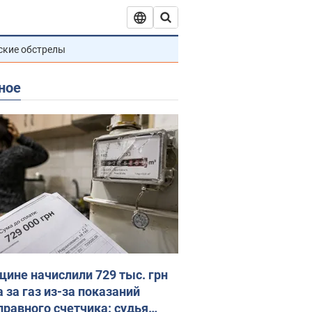
ские обстрелы
ное
ине начислили 729 тыс. грн
 за газ из-за показаний
правного счетчика: судья