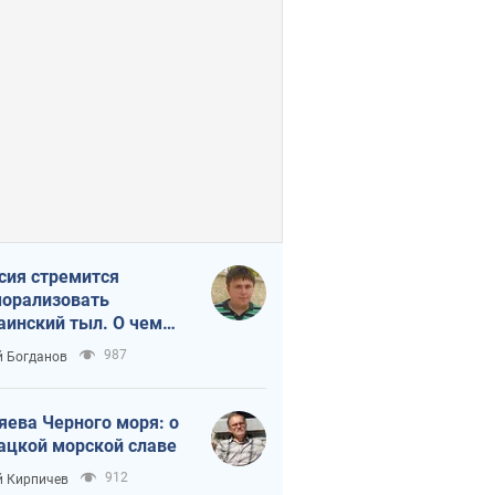
сия стремится
орализовать
аинский тыл. О чем
ит себе напомнить
987
 Богданов
яева Черного моря: о
ацкой морской славе
912
 Кирпичев