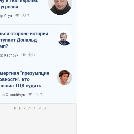
ну в тыл Европы:
 угрозой
тическая
3,1 т.
ор Ягун
истика
чьей стороне истории
тупает Дональд
мп?
4,4 т.
ор Каспрук
мертная "презумпция
овности": кто
решил ТЦК судить
ибших защитников
1,0 т.
на Ставнійчук