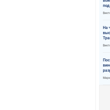
вой
под
кри
Викт
лог
На 
выс
Тра
Викт
Пос
вин
раз
пог
Мари