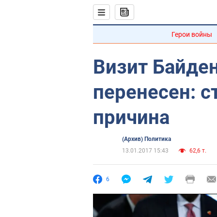
Герои войны
Визит Байден
перенесен: с
причина
(Архив) Политика
13.01.2017 15:43
62,6 т.
6