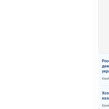
Рос
дем
укр
сто
Юрий
Хоз
каз
Юрий