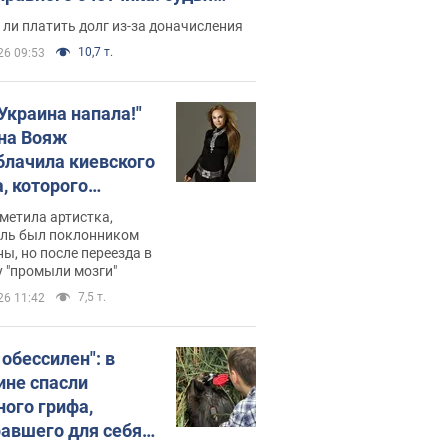
с неожиданное решение
ли платить долг из-за доначисления
10,7 т.
26 09:53
 Украина напала!"
на Вояж
блачила киевского
, которого
омбировали": он
метила артистка,
 русского не знал,
ель был поклонником
ы, но после переезда в
перь хочет
 "промыли мозги"
цида украинцев
7,5 т.
26 11:42
 обессилен": в
ине спасли
ного грифа,
авшего для себя