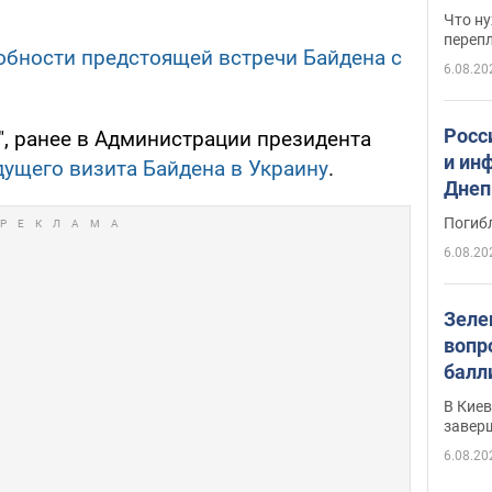
свои
Что ну
перепл
обности предстоящей встречи Байдена с
6.08.20
Росс
", ранее в Администрации президента
и ин
дущего визита Байдена в Украину
.
Днеп
поги
Погиб
6.08.20
Зеле
вопр
балл
прог
В Кие
реше
завер
6.08.20