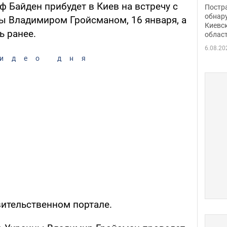
нети
 Байден прибудет в Киев на встречу с
Постр
Фото
обнар
 Владимиром Гройсманом, 16 января, а
Киевс
ь ранее.
облас
6.08.20
идео дня
вительственном портале.