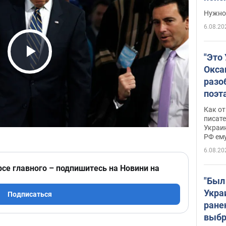
выне
Нужно 
6.08.20
"Это
Play Video
Окса
разо
поэта
"заз
Как от
даже
писат
Украин
а те
РФ ему
гено
6.08.20
рсе главного – подпишитесь на Новини на
"Был
Укра
Подписаться
ране
выбр