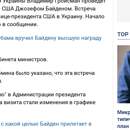
р Украины Владимир Гройсман проведет
ом США Джозефом Байденом. Встреча
вице-президента США в Украину. Начало
о в сообщении.
TO
Обама вручил Байдену высшую награду
бинета министров.
бмина было указано, что эта встреча
.
ю" в Администрации президента
а визита стали изменения в графике
Микр
типи
 с какой целью Байден прилетает в
план