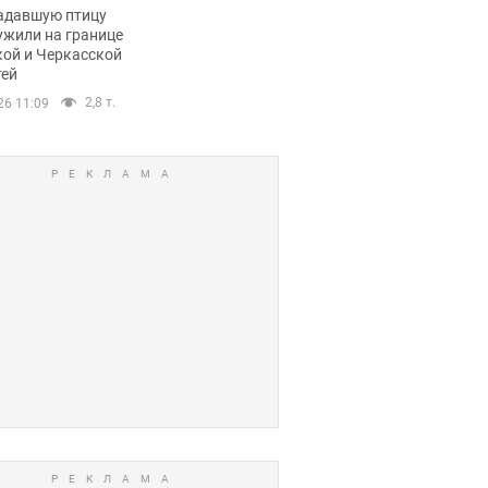
пичный маршрут.
адавшую птицу
ужили на границе
кой и Черкасской
тей
2,8 т.
26 11:09