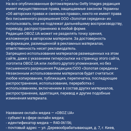
На все опубликованные фотоматериалы Getty Images редакция
имеет имущественные права, защищаемые законом Украины
«Об авторских правах и смежных правах», никто не имеет права
без письменного разрешения ООО «Золотая середина» их
использовать, они не подлежат дальнейшему воспроизводству,
переводу, распространению в любой форме.
Редакция OBOZ.UA может не разделять точку зрения,
изложенную в авторском материале. За достоверность
информации, размещенной в рекламных материалах,
ответственность несет рекламодатель.
Запрещено использование материалов размещенных на этом
сайте, даже с указанием гиперссылки на страницу этого сайта,
логотипа OBOZ.UA или любого другого упоминания, но без
письменного разрешения Редакции/ООО «Золотая середина»
Незаконным использованием материалов будет считаться:
любое копирование, публикация, перепечатка, последующее
распространение, использование, переработка с
использованием, включением в состав других материалов,
распространение, адаптация, перевод и другие подобные
изменения материала.
Название онлайн медиа — «OBOZ.UA»
- субъект в сфере онлайн медиа;
- идентификатор медиа — R40-06156;
- почтовый адрес — ул. Деревообрабатывающая, д. 7, г. Киев,