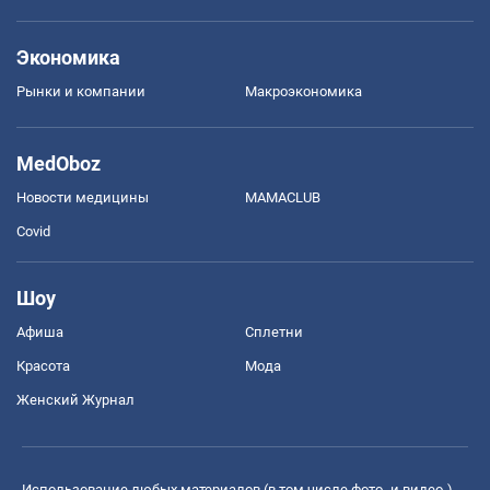
Экономика
Рынки и компании
Mакроэкономика
MedOboz
Новости медицины
MAMACLUB
Covid
Шоу
Афиша
Сплетни
Красота
Мода
Женский Журнал
Использование любых материалов (в том числе фото- и видео-),