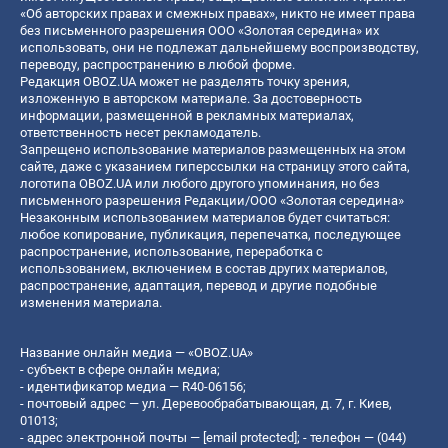
«Об авторских правах и смежных правах», никто не имеет права
без письменного разрешения ООО «Золотая середина» их
использовать, они не подлежат дальнейшему воспроизводству,
переводу, распространению в любой форме.
Редакция OBOZ.UA может не разделять точку зрения,
изложенную в авторском материале. За достоверность
информации, размещенной в рекламных материалах,
ответственность несет рекламодатель.
Запрещено использование материалов размещенных на этом
сайте, даже с указанием гиперссылки на страницу этого сайта,
логотипа OBOZ.UA или любого другого упоминания, но без
письменного разрешения Редакции/ООО «Золотая середина»
Незаконным использованием материалов будет считаться:
любое копирование, публикация, перепечатка, последующее
распространение, использование, переработка с
использованием, включением в состав других материалов,
распространение, адаптация, перевод и другие подобные
изменения материала.
Название онлайн медиа — «OBOZ.UA»
- субъект в сфере онлайн медиа;
- идентификатор медиа — R40-06156;
- почтовый адрес — ул. Деревообрабатывающая, д. 7, г. Киев,
01013;
- адрес электронной почты —
[email protected]
; - телефон — (044)