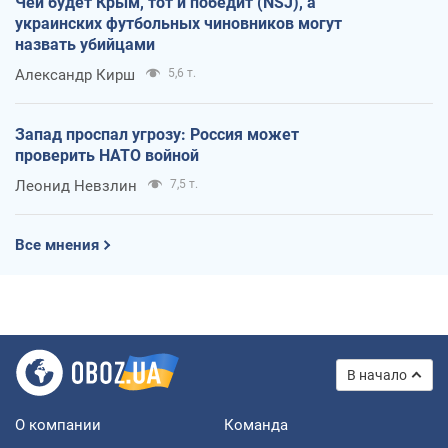
Чей будет Крым, тот и победит (NSJ), а
украинских футбольных чиновников могут
назвать убийцами
Александр Кирш
5,6 т.
Запад проспал угрозу: Россия может
проверить НАТО войной
Леонид Невзлин
7,5 т.
Все мнения
В начало
О компании
Команда