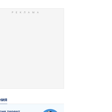
ения
сия теряет