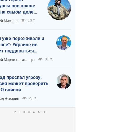
урсы вне плана:
 на самом деле
тует темп войны
8,3 т.
ей Мисюра
 уже переживали и
шее": Украине не
ит поддаваться
аянию из-за
8,0 т.
ей Марченко, эксперт
етного террора
ад проспал угрозу:
сия может проверить
О войной
2,8 т.
ид Невзлин