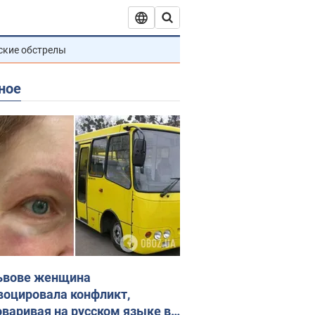
ские обстрелы
ное
ьвове женщина
воцировала конфликт,
оваривая на русском языке в