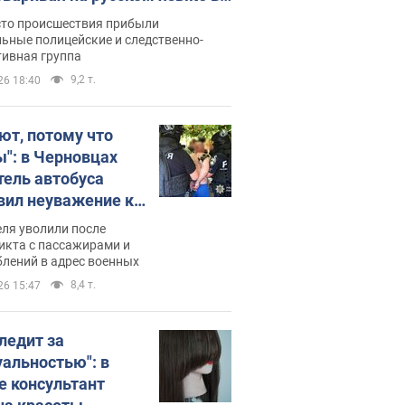
рутке: полиция составила
сто происшествия прибыли
нистративный протокол.
ьные полицейские и следственно-
тивная группа
о
9,2 т.
26 18:40
ют, потому что
ы": в Черновцах
тель автобуса
вил неуважение к
инским военным и
ля уволили после
тился за это.
икта с пассажирами и
лений в адрес военных
о
8,4 т.
26 15:47
следит за
уальностью": в
е консультант