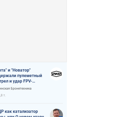
рта" и "Новатор"
ержали пулеметный
трел и удар FPV-
на, сохранив жизнь
инская Бронетехника
церу ВСУ
,8 т.
Р как катализатор
ны, или О новом этапе