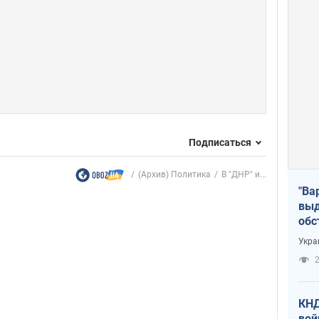
Подписаться
(Архив) Политика
В "ДНР" и...
"Ва
выд
обс
дро
Укра
офи
2
КНД
вой