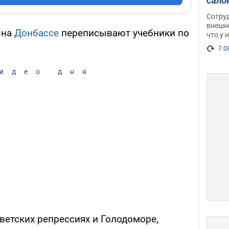
сало
оско
Сотру
посл
внешн
 на
Донбассе
переписывают учебники по
что у 
разг
Фото
7.0
идео дня
оветских репрессиях и Голодоморе,