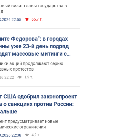
рвый визит главы государства в
ад
65,7 т.
8.2026 22:55
ните Федорова": в городах
ины уже 23-й день подряд
одят массовые митинги с
атами. Фото и видео
ники акций продолжают серию
евных протестов
1,9 т.
26 22:22
т США одобрил законопроект
а о санкциях против России:
дальше
ент предусматривает новые
мические ограничения
4,2 т.
8.2026 22:38