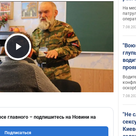
марш
На ме
адми
патрул
опера
Виде
7.08.20
"Вою
глуп
Play Video
води
проя
укра
Водите
попла
конфл
оскорб
Виде
7.08.20
"Не 
рсе главного – подпишитесь на Новини на
секс
Киев
Подписаться