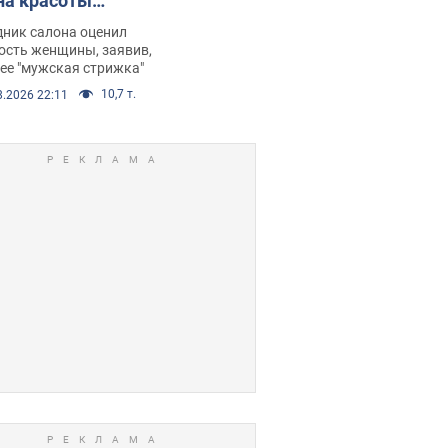
на красоты
рбил женщину
дник салона оценил
е химиотерапии,
ость женщины, заявив,
нее "мужская стрижка"
орелся скандал.
10,7 т.
8.2026 22:11