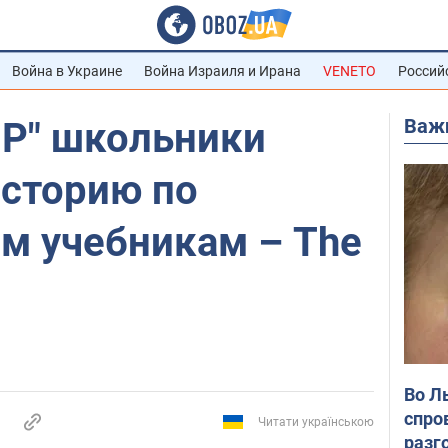
Война в Украине
Война Израиля и Ирана
VENETO
Россий
Важ
НР" школьники
историю по
м учебникам – The
Во Л
спро
Читати українською
разг