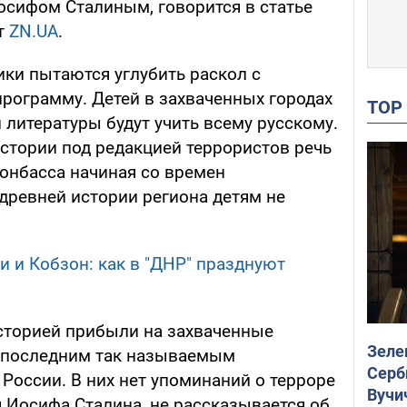
сифом Сталиным, говорится в статье
ет
ZN.UA
.
ики пытаются углубить раскол с
программу. Детей в захваченных городах
TO
 литературы будут учить всему русскому.
истории под редакцией террористов речь
Донбасса начиная со времен
древней истории региона детям не
и и Кобзон: как в "ДНР" празднуют
сторией прибыли на захваченные
Зеле
с последним так называемым
Серб
России. В них нет упоминаний о терроре
Вучи
 Иосифа Сталина, не рассказывается об