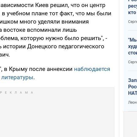
зависимости Киев решил, что он центр
рес
кто
в учебном плане тот факт, что мы были
дик
лишком много уделяли внимания
Серг
на востоке вспоминали лишь
блема, которую нужно было решить", -
"Мы
ь истории Донецкого педагогического
худ
сто
вич.
отч
Серг
рак
", в Крыму после аннексии
наблюдается
й литературы
.
Зап
Рос
НАТ
Леон