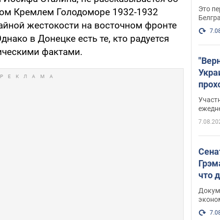
Это пе
ном Кремлем Голодоморе 1932-1932
Белгр
чайной жестокости на восточном фронте
7.0
днако в Донецке есть те, кто радуется
ическими фактами.
"Вер
Укра
прох
плак
Участ
ежедн
7.08.20
Сена
Грэм
что 
Докум
эконо
7.0