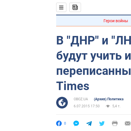
Герои войны
В "ДНР" и "Л
будут учить 
переписанны
Times
OBOZ.UA
(Архив) Политика
6.07.2015 17:50
5,4 т.
0