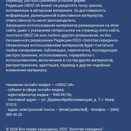
переводу, распространению в любой форме.
Редакция OBOZ.UA может не разделять точку зрения,
изложенную в авторском материале. За достоверность
информации, размещенной в рекламных материалах,
ответственность несет рекламодатель.
Запрещено использование материалов размещенных на этом
сайте, даже с указанием гиперссылки на страницу этого сайта,
логотипа OBOZ.UA или любого другого упоминания, но без
письменного разрешения Редакции/ООО «Золотая середина»
Незаконным использованием материалов будет считаться:
любое копирование, публикация, перепечатка, последующее
распространение, использование, переработка с
использованием, включением в состав других материалов,
распространение, адаптация, перевод и другие подобные
изменения материала.
Название онлайн медиа — «OBOZ.UA»
- субъект в сфере онлайн медиа;
- идентификатор медиа — R40-06156;
- почтовый адрес — ул. Деревообрабатывающая, д. 7, г. Киев,
01013;
- адрес электронной почты —
[email protected]
; - телефон — (044)
585 46 20
© 2026 Все права защищены, ООО "Золотая середина".