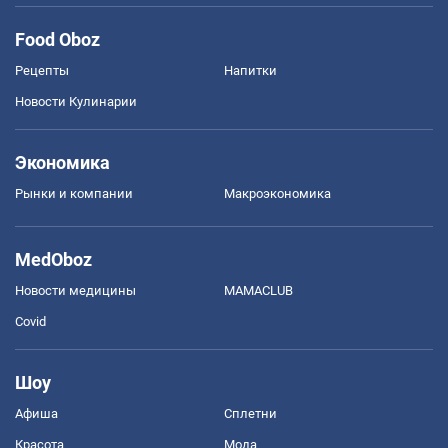
Food Oboz
Рецепты
Напитки
Новости Кулинарии
Экономика
Рынки и компании
Mакроэкономика
MedOboz
Новости медицины
MAMACLUB
Covid
Шоу
Афиша
Сплетни
Красота
Мода