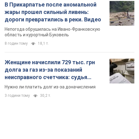
В Прикарпатье после аномальной
жары прошел сильный ливень:
дороги превратились в реки. Видео
Непогода обрушилась на Ивано-Франковскую
область и курортный Буковель
8 годин тому
18,1 т.
Женщине начислили 729 тыс. грн
долга за газ из-за показаний
неисправного счетчика: судья
вынес неожиданное решение
Нужно ли платить долг из-за доначисления
3 години тому
30,2 т.