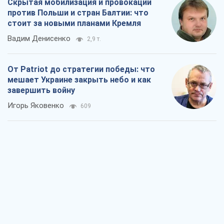
Украина в пятом дивизионе: что
происходит в женском хоккее
Александр Чеканов
108
"Роттердам+": повторяющаяся ошибка
прокурора
Валентина Карповец
297