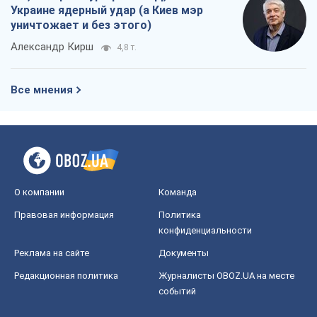
Правовая информация
Политика
конфиденциальности
Реклама на сайте
Документы
Редакционная политика
Журналисты OBOZ.UA на месте
событий
OBOZ.UA
Политика
Мир
Расследования
Блоги
Общество
Регионы Украины
Киев
Харьков
Запорожье
Днепр
Черкассы