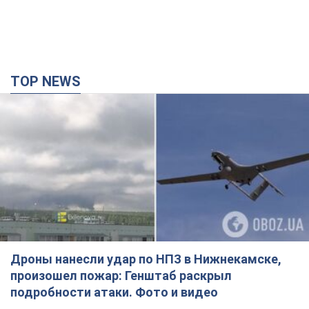
Дроны нанесли удар по НПЗ в Нижнекамске,
произошел пожар: Генштаб раскрыл
подробности атаки. Фото и видео
Местные жители активно публиковали фото и видео
42 хвилини тому
8,6 т.
Разрушены дома: в Харьковской области в
результате вражеской атаки погибли пять
человек. Фото
Правоохранители документируют последствия атаки и
фиксируют военное преступление
годину тому
1,4 т.