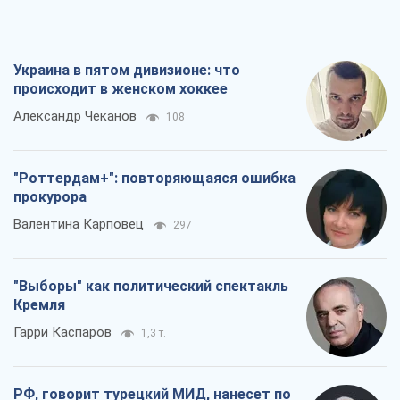
"Выборы" как политический спектакль
Кремля
Гарри Каспаров
1,3 т.
РФ, говорит турецкий МИД, нанесет по
Украине ядерный удар (а Киев мэр
уничтожает и без этого)
Александр Кирш
4,8 т.
Все мнения
О компании
Команда