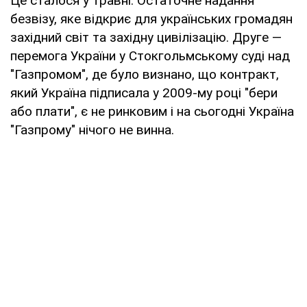
Це сталося у травні. Остаточне надання
безвізу, яке відкриє для українських громадян
західний світ та західну цивілізацію. Друге —
перемога України у Стокгольмському суді над
"Газпромом", де було визнано, що контракт,
який Україна підписала у 2009-му році "бери
або плати", є не ринковим і на сьогодні Україна
"Газпрому" нічого не винна.