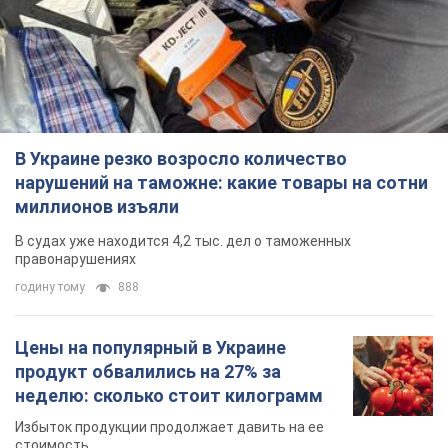
годину тому
888
Цены на популярный в Украине
продукт обвалились на 27% за
неделю: сколько стоит килограмм
Избыток продукции продолжает давить на ее
стоимость
3 години тому
12,1 т.
Работодатели вынуждены
повышать зарплаты этим
специалистам: кого больше всего
не хватает на рынке труда
За каких сотрудников постоянно ведется
конкурентная борьба
3 години тому
4,4 т.