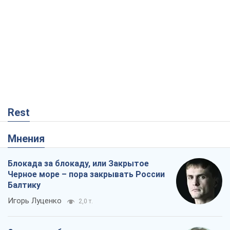
Блокада за блокаду, или Закрытое
Черное море – пора закрывать России
Балтику
Игорь Луценко
2,0 т.
Скрытая мобилизация и провокации
против Польши и стран Балтии: что
стоит за новыми планами Кремля
Вадим Денисенко
2,9 т.
От Patriot до стратегии победы: что
мешает Украине закрыть небо и как
завершить войну
Игорь Яковенко
609