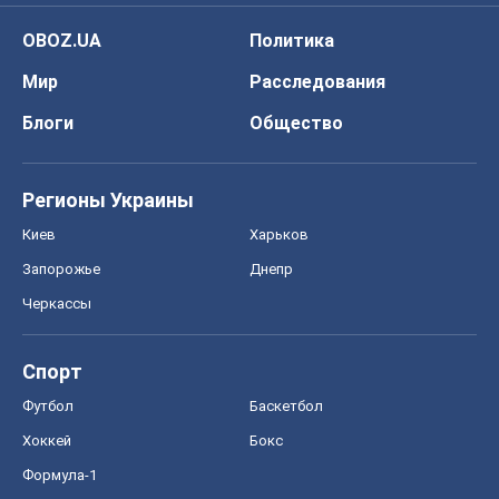
Спорт
Футбол
Баскетбол
Хоккей
Бокс
Формула-1
Моя школа
ГДЗ
Учебники
Онлайн уроки
ДПА
ЗНО
НМТ
СНГ решебники
Авто
Тест Драйв
Электромобили