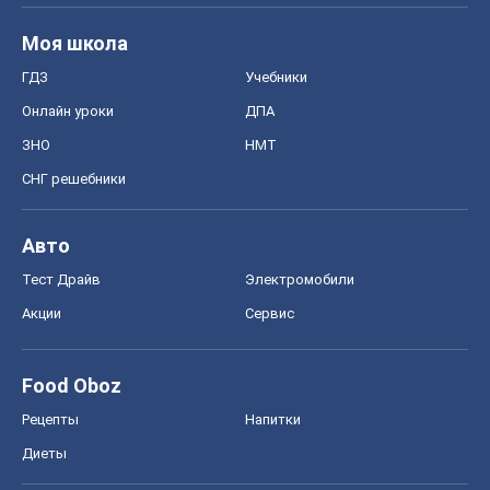
Акции
Сервис
Food Oboz
Рецепты
Напитки
Диеты
Экономика
Рынки и компании
Mакроэкономика
MedOboz
Новости медицины
MAMACLUB
Шоу
Афиша
Сплетни