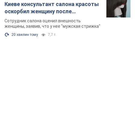
Киеве консультант салона красоты
оскорбил женщину после
химиотерапии, разгорелся скандал.
Сотрудник салона оценил внешность
Фото
женщины, заявив, что у нее "мужская стрижка"
20 хвилин тому
7,7 т.