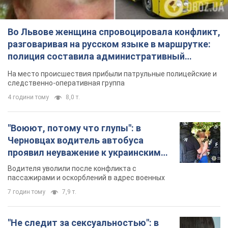
Во Львове женщина спровоцировала конфликт,
разговаривая на русском языке в маршрутке:
полиция составила административный
протокол. Видео
На место происшествия прибыли патрульные полицейские и
следственно-оперативная группа
4 години тому
8,0 т.
"Воюют, потому что глупы": в
Черновцах водитель автобуса
проявил неуважение к украинским
военным и поплатился за это.
Водителя уволили после конфликта с
Видео
пассажирами и оскорблений в адрес военных
7 годин тому
7,9 т.
"Не следит за сексуальностью": в