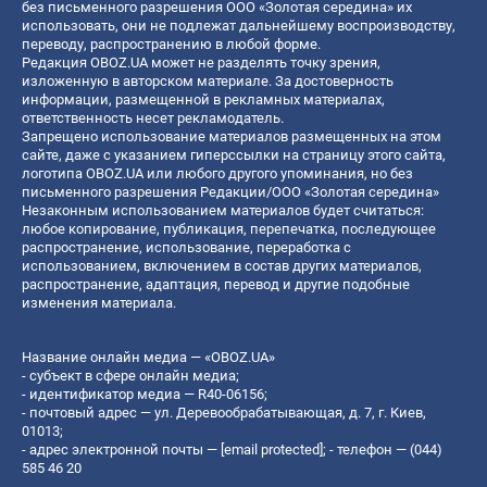
без письменного разрешения ООО «Золотая середина» их
использовать, они не подлежат дальнейшему воспроизводству,
переводу, распространению в любой форме.
Редакция OBOZ.UA может не разделять точку зрения,
изложенную в авторском материале. За достоверность
информации, размещенной в рекламных материалах,
ответственность несет рекламодатель.
Запрещено использование материалов размещенных на этом
сайте, даже с указанием гиперссылки на страницу этого сайта,
логотипа OBOZ.UA или любого другого упоминания, но без
письменного разрешения Редакции/ООО «Золотая середина»
Незаконным использованием материалов будет считаться:
любое копирование, публикация, перепечатка, последующее
распространение, использование, переработка с
использованием, включением в состав других материалов,
распространение, адаптация, перевод и другие подобные
изменения материала.
Название онлайн медиа — «OBOZ.UA»
- субъект в сфере онлайн медиа;
- идентификатор медиа — R40-06156;
- почтовый адрес — ул. Деревообрабатывающая, д. 7, г. Киев,
01013;
- адрес электронной почты —
[email protected]
; - телефон — (044)
585 46 20