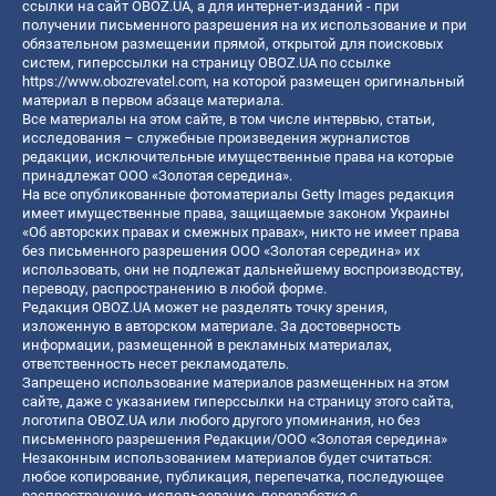
ссылки на сайт OBOZ.UA, а для интернет-изданий - при
получении письменного разрешения на их использование и при
обязательном размещении прямой, открытой для поисковых
систем, гиперссылки на страницу OBOZ.UA по ссылке
https://www.obozrevatel.com
, на которой размещен оригинальный
материал в первом абзаце материала.
Все материалы на этом сайте, в том числе интервью, статьи,
исследования – служебные произведения журналистов
редакции, исключительные имущественные права на которые
принадлежат ООО «Золотая середина».
На все опубликованные фотоматериалы Getty Images редакция
имеет имущественные права, защищаемые законом Украины
«Об авторских правах и смежных правах», никто не имеет права
без письменного разрешения ООО «Золотая середина» их
использовать, они не подлежат дальнейшему воспроизводству,
переводу, распространению в любой форме.
Редакция OBOZ.UA может не разделять точку зрения,
изложенную в авторском материале. За достоверность
информации, размещенной в рекламных материалах,
ответственность несет рекламодатель.
Запрещено использование материалов размещенных на этом
сайте, даже с указанием гиперссылки на страницу этого сайта,
логотипа OBOZ.UA или любого другого упоминания, но без
письменного разрешения Редакции/ООО «Золотая середина»
Незаконным использованием материалов будет считаться:
любое копирование, публикация, перепечатка, последующее
распространение, использование, переработка с