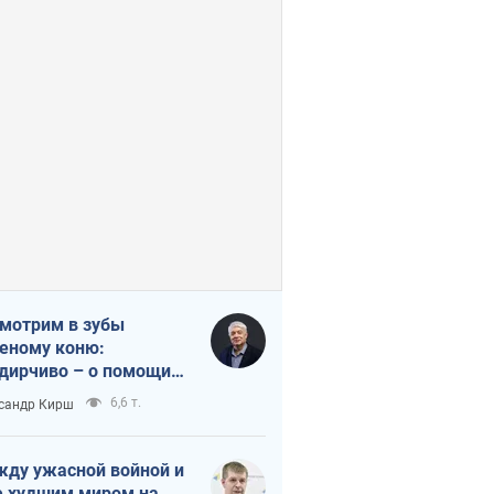
мотрим в зубы
еному коню:
дирчиво – о помощи
аине
6,6 т.
сандр Кирш
ду ужасной войной и
 худшим миром на