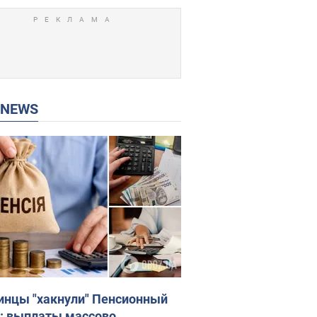
P NEWS
инцы "хакнули" Пенсионный
: выплаты массово