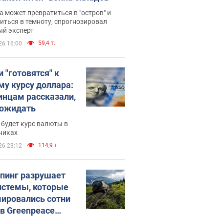
 может превратиться в "остров" и
иться в темноту, спрогнозировал
ый эксперт
59,4 т.
26 16:00
 "готовятся" к
му курсу доллара:
инцам рассказали,
 ожидать
будет курс валюты в
никах
114,9 т.
26 23:12
пинг разрушает
истемы, которые
ировались сотни
 в Greenpeace