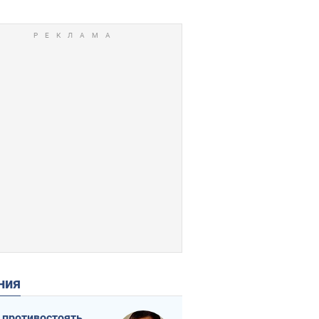
ения
 противостоять