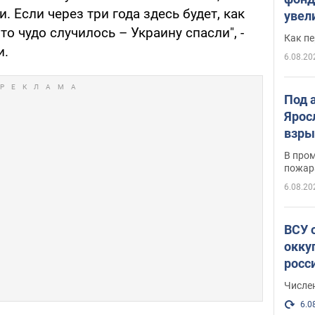
. Если через три года здесь будет, как
увел
то чудо случилось – Украину спасли", -
не х
Как п
и.
6.08.20
Под 
Ярос
взры
В пром
пожар
6.08.20
ВСУ 
окку
росс
Числе
6.0