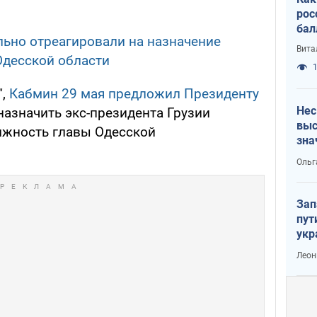
рос
бал
ьно отреагировали на назначение
Вита
Одесской области
1
",
Кабмин 29 мая предложил Президенту
Нес
азначить экс-президента Грузии
выс
лжность главы Одесской
зна
Ольг
Зап
пут
укр
Леон