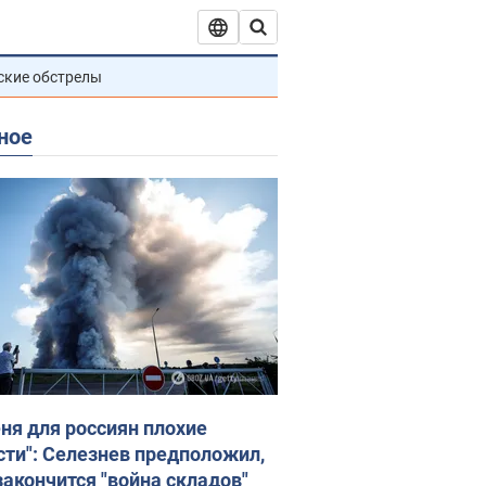
ские обстрелы
ное
еня для россиян плохие
сти": Селезнев предположил,
закончится "война складов"