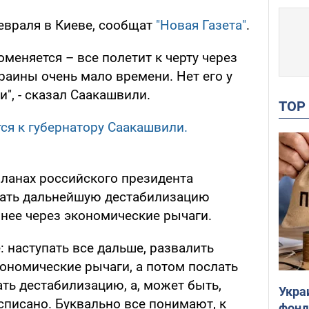
евраля в Киеве, сообщат
"Новая Газета"
.
оменяется – все полетит к черту через
раины очень мало времени. Нет его у
и", - сказал Саакашвили.
TO
тся к губернатору Саакашвили.
планах российского президента
ать дальнейшую дестабилизацию
 нее через экономические рычаги.
: наступать все дальше, развалить
кономические рычаги, а потом послать
ть дестабилизацию, а, может быть,
Укра
асписано. Буквально все понимают, к
фонд