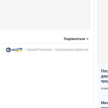
Подписаться
(Архив) Политика
Саакашвили в феврале...
Пос
дар
при
Укр
Алек
Меж
еще