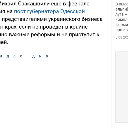
заби
ихаил Саакашвили еще в феврале,
В выс
альпи
ия на
пост губернатора Одесской
луга –
 с представителями украинского бизнеса
компл
форми
т крах, если не проведет в крайне
протяж
но важные реформы и не приступит к
5.08.20
ей.
идео дня