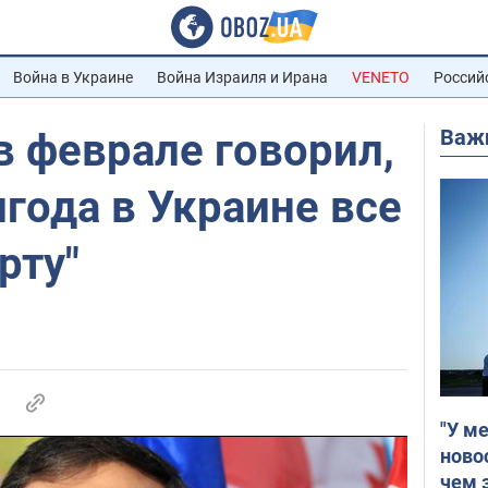
Война в Украине
Война Израиля и Ирана
VENETO
Россий
Важ
 феврале говорил,
лгода в Украине все
рту"
"У м
ново
чем 