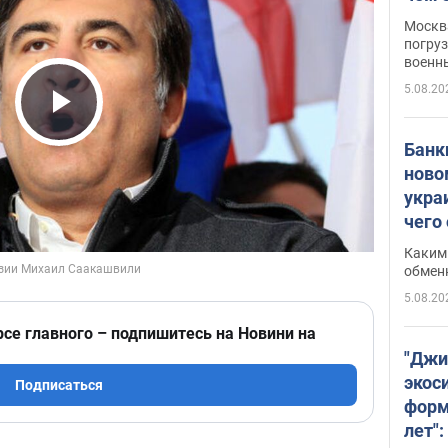
Москва
погруз
военн
5.08.20
Play Video
Банки
ново
укра
чего
Каким 
обмен
5.08.20
рсе главного – подпишитесь на Новини на
"Джи
экос
Подписаться
форм
лет":