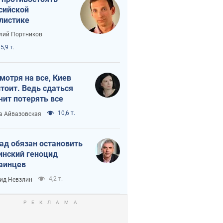
сийской
листике
лий Портников
5,9 т.
мотря на все, Киев
тоит. Ведь сдаться
чит потерять все
10,6 т.
а Айвазовская
ад обязан остановить
инский геноцид
аинцев
4,2 т.
ид Невзлин