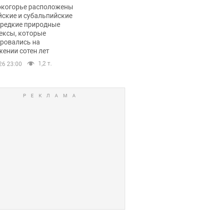
ли тревогу
окогорье расположены
йские и субальпийские
 редкие природные
ексы, которые
ровались на
ении сотен лет
1,2 т.
26 23:00