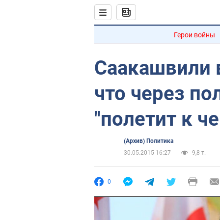
Герои войны
Саакашвили в
что через по
"полетит к че
(Архив) Политика
30.05.2015 16:27
9,8 т.
0