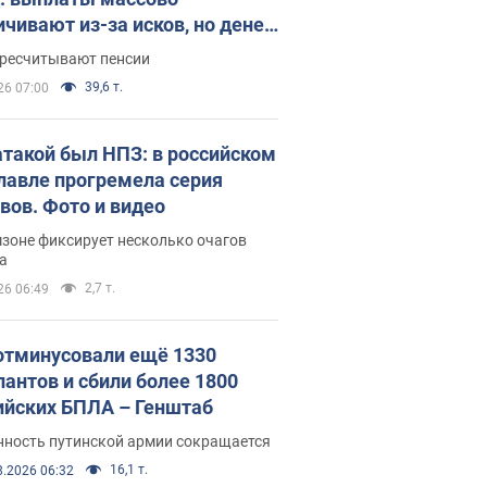
ичивают из-за исков, но денег
ватает
ересчитывают пенсии
39,6 т.
26 07:00
атакой был НПЗ: в российском
лавле прогремела серия
вов. Фото и видео
зоне фиксирует несколько очагов
а
2,7 т.
26 06:49
отминусовали ещё 1330
пантов и сбили более 1800
ийских БПЛА – Генштаб
нность путинской армии сокращается
16,1 т.
8.2026 06:32