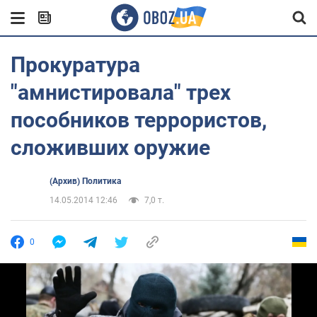
Прокуратура
"амнистировала" трех
пособников террористов,
сложивших оружие
(Архив) Политика
14.05.2014 12:46
7,0 т.
0