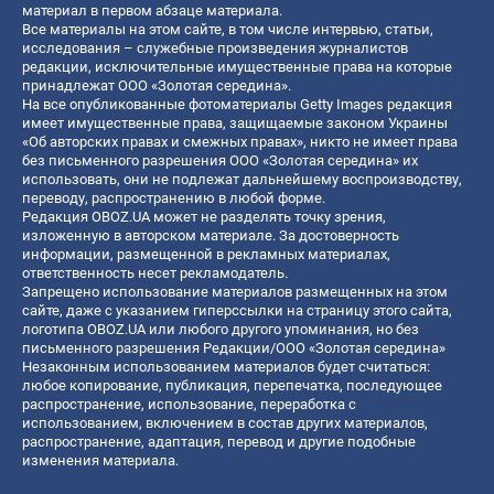
материал в первом абзаце материала.
Все материалы на этом сайте, в том числе интервью, статьи,
исследования – служебные произведения журналистов
редакции, исключительные имущественные права на которые
принадлежат ООО «Золотая середина».
На все опубликованные фотоматериалы Getty Images редакция
имеет имущественные права, защищаемые законом Украины
«Об авторских правах и смежных правах», никто не имеет права
без письменного разрешения ООО «Золотая середина» их
использовать, они не подлежат дальнейшему воспроизводству,
переводу, распространению в любой форме.
Редакция OBOZ.UA может не разделять точку зрения,
изложенную в авторском материале. За достоверность
информации, размещенной в рекламных материалах,
ответственность несет рекламодатель.
Запрещено использование материалов размещенных на этом
сайте, даже с указанием гиперссылки на страницу этого сайта,
логотипа OBOZ.UA или любого другого упоминания, но без
письменного разрешения Редакции/ООО «Золотая середина»
Незаконным использованием материалов будет считаться:
любое копирование, публикация, перепечатка, последующее
распространение, использование, переработка с
использованием, включением в состав других материалов,
распространение, адаптация, перевод и другие подобные
изменения материала.