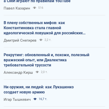
а СМИ играют по правилам YouTube
Павел Казарин
516
В плену собственных мифов: как
Константиновка стала главной
идеологической ловушкой для российских
оккупантов
Дмитрий Снегирев
2,2 т.
Рекрутинг: обновленный и, похоже, полезный
вражеский опыт, или Диалектика
требовательной трусости
Александр Кирш
2,0 т.
Ни оружия, ни людей: как Лукашенко
создает новую армию
Игар Тышкевич
16,7 т.