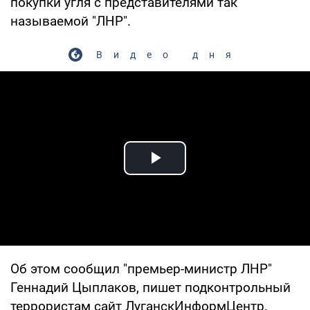
покупки угля с представителями так
называемой "ЛНР".
Видео дня
Play Video
Об этом сообщил "премьер-министр ЛНР"
Геннадий Цыплаков, пишет подконтрольный
террористам сайт ЛуганскИнформЦентр.