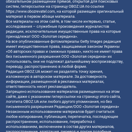
обязательном размещении прямой, открытой для поисковых
систем, гиперссылки на страницу OBOZ.UA по ссылке
https://www.obozrevatel.com
, на которой размещен оригинальный
материал в первом абзаце материала.
Все материалы на этом сайте, в том числе интервью, статьи,
исследования – служебные произведения журналистов
редакции, исключительные имущественные права на которые
принадлежат ООО «Золотая середина».
На все опубликованные фотоматериалы Getty Images редакция
имеет имущественные права, защищаемые законом Украины
«Об авторских правах и смежных правах», никто не имеет права
без письменного разрешения ООО «Золотая середина» их
использовать, они не подлежат дальнейшему воспроизводству,
переводу, распространению в любой форме.
Редакция OBOZ.UA может не разделять точку зрения,
изложенную в авторском материале. За достоверность
информации, размещенной в рекламных материалах,
ответственность несет рекламодатель.
Запрещено использование материалов размещенных на этом
сайте, даже с указанием гиперссылки на страницу этого сайта,
логотипа OBOZ.UA или любого другого упоминания, но без
письменного разрешения Редакции/ООО «Золотая середина»
Незаконным использованием материалов будет считаться:
любое копирование, публикация, перепечатка, последующее
распространение, использование, переработка с
использованием, включением в состав других материалов,
распространение, адаптация, перевод и другие подобные