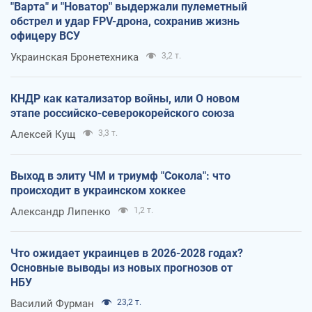
"Варта" и "Новатор" выдержали пулеметный
обстрел и удар FPV-дрона, сохранив жизнь
офицеру ВСУ
Украинская Бронетехника
3,2 т.
КНДР как катализатор войны, или О новом
этапе российско-северокорейского союза
Алексей Кущ
3,3 т.
Выход в элиту ЧМ и триумф "Сокола": что
происходит в украинском хоккее
Александр Липенко
1,2 т.
Что ожидает украинцев в 2026-2028 годах?
Основные выводы из новых прогнозов от
НБУ
Василий Фурман
23,2 т.