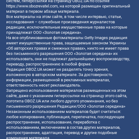
систем, гиперссылки на страницу OBOZ.UA по ссылке
https://www.obozrevatel.com
, на которой размещен оригинальный
материал в первом абзаце материала.
Все материалы на этом сайте, в том числе интервью, статьи,
исследования – служебные произведения журналистов
редакции, исключительные имущественные права на которые
принадлежат ООО «Золотая середина».
На все опубликованные фотоматериалы Getty Images редакция
имеет имущественные права, защищаемые законом Украины
«Об авторских правах и смежных правах», никто не имеет права
без письменного разрешения ООО «Золотая середина» их
использовать, они не подлежат дальнейшему воспроизводству,
переводу, распространению в любой форме.
Редакция OBOZ.UA может не разделять точку зрения,
изложенную в авторском материале. За достоверность
информации, размещенной в рекламных материалах,
ответственность несет рекламодатель.
Запрещено использование материалов размещенных на этом
сайте, даже с указанием гиперссылки на страницу этого сайта,
логотипа OBOZ.UA или любого другого упоминания, но без
письменного разрешения Редакции/ООО «Золотая середина»
Незаконным использованием материалов будет считаться:
любое копирование, публикация, перепечатка, последующее
распространение, использование, переработка с
использованием, включением в состав других материалов,
распространение, адаптация, перевод и другие подобные
изменения материала.