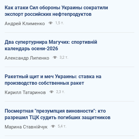
Как атаки Сил обороны Украины сократили
экспорт российских нефтепродуктов
Андрей Клименко
1,5 т.
Два супертурнира Магучих: спортивній
календарь осени-2026
Александр Липенко
3,2 т.
Ракетный щит и меч Украины: ставка на
производство собственных ракет
Кирилл Татаринов
2,3 т.
Посмертная "презумпция виновности": кто
разрешил ТЦК судить погибших защитников
Марина Ставнійчук
5,4 т.